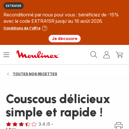
EXTRA15R
Reconditionné par nous pour vous : bénéficiez de -15%
avec le code EXTRA15R jusqu'au 16 août 2026.
Conditions de l'offre
Je découvre
Accueil
Ouvrir
Mon
Mon
Moulinex
le
compte
panie
menu
TOUTES NOS RECETTES
Couscous délicieux
simple et rapide !
3.4
/5
-