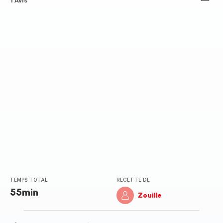
ratings.3.4
1 Avis
TEMPS TOTAL
RECETTE DE
55min
Zouille