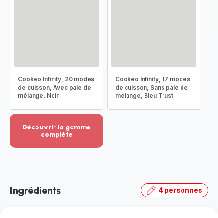
Cookeo Infinity, 20 modes
Cookeo Infinity, 17 modes
de cuisson, Avec pale de
de cuisson, Sans pale de
mélange, Noir
mélange, Bleu Trust
Découvrir la gamme
complète
Voir
plus...
-
Découvrir
la
Ingrédients
4 personnes
gamme
complète
-