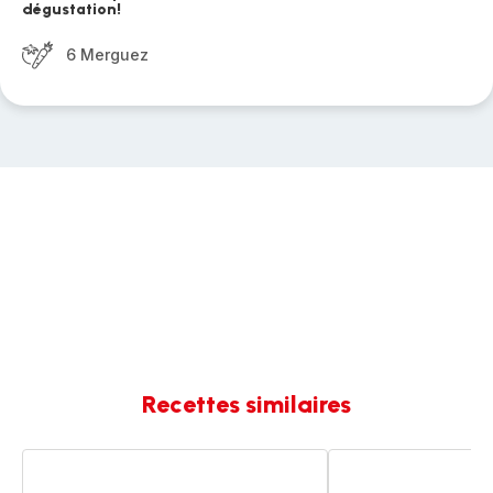
dégustation!
6 Merguez
Recettes similaires
Couscous
Couscous
rapide
tout