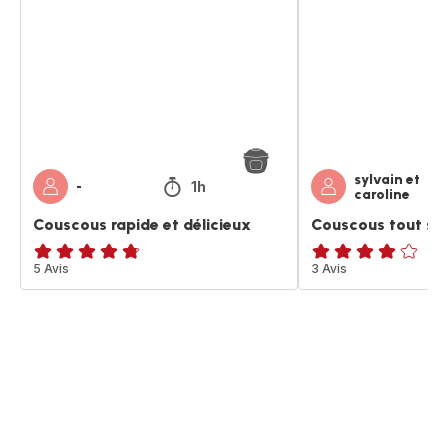
et
simple
délicieux
et
rapide
sylvain et
1h
-
caroline
Couscous rapide et délicieux
Couscous tout sim
ratings.4.7
5 Avis
Avis
3 Avis
4
étoiles
(moyenne)