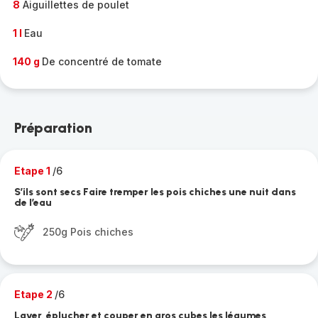
8
Aiguillettes de poulet
1 l
Eau
140 g
De concentré de tomate
Préparation
Etape 1
/6
S’ils sont secs Faire tremper les pois chiches une nuit dans
de l’eau
250g Pois chiches
Etape 2
/6
Laver, éplucher et couper en gros cubes les légumes