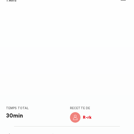
Avis
1 Avis
5
étoiles
(moyenne)
TEMPS TOTAL
RECETTE DE
30min
R-rk