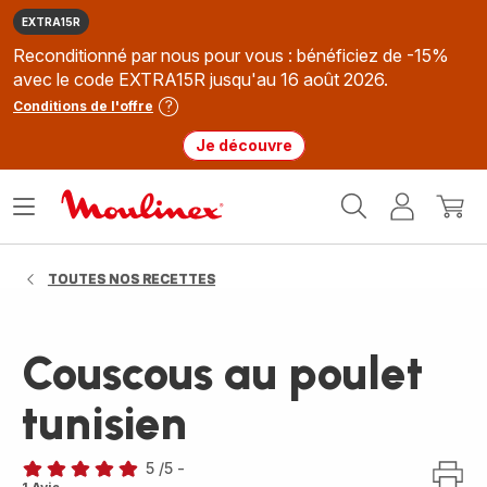
EXTRA15R
Reconditionné par nous pour vous : bénéficiez de -15%
avec le code EXTRA15R jusqu'au 16 août 2026.
Conditions de l'offre
Je découvre
Accueil
Ouvrir
Mon
Mon
Moulinex
le
compte
panie
menu
TOUTES NOS RECETTES
Couscous au poulet
tunisien
5
/5
-