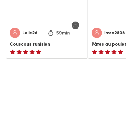
59min
Lolie26
Imen2806
Couscous tunisien
Pâtes au poulet f
ratings.NaN
Avis
5
étoiles
(moyenne)