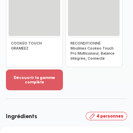
COOKEO TOUCH
RECONDITIONNÉ
GRAMEEZ
Moulinex Cookeo Touch
Pro Multicuiseur, Balance
intégrée, Connecté
Découvrir la gamme
complète
Voir
plus...
-
Découvrir
la
Ingrédients
4 personnes
gamme
complète
-