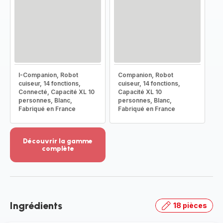
I-Companion, Robot
Companion, Robot
cuiseur, 14 fonctions,
cuiseur, 14 fonctions,
Connecté, Capacité XL 10
Capacité XL 10
personnes, Blanc,
personnes, Blanc,
Fabriqué en France
Fabriqué en France
Découvrir la gamme
complète
Voir
plus...
-
Découvrir
la
Ingrédients
18 pièces
gamme
complète