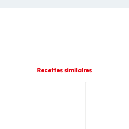
Recettes similaires
Brownie
Verrines
cookies
au
chocolat