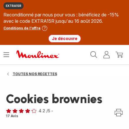
EXTRA15R
Reconditionné par nous pour vous : bénéficiez de -15%
avec le code EXTRA15R jusqu'au 16 août 2026.
Conditions de l'offre
Je découvre
Accueil
Ouvrir
Mon
Mon
Moulinex
le
compte
panie
menu
TOUTES NOS RECETTES
Cookies brownies
4.2
/5
-
ratings.4.2
17 Avis