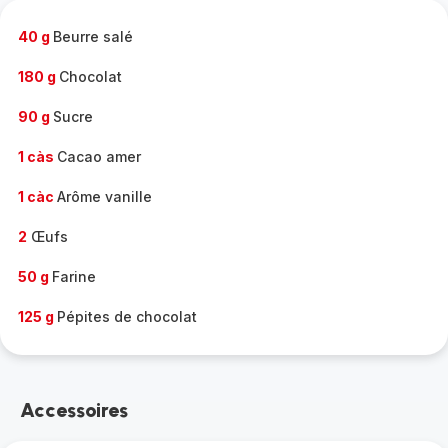
-
40 g
Beurre salé
180 g
Chocolat
90 g
Sucre
1 càs
Cacao amer
1 càc
Arôme vanille
2
Œufs
50 g
Farine
125 g
Pépites de chocolat
Accessoires