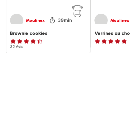
39min
Moulinex
Moulinex
Brownie cookies
Verrines au choco
ratings.4.4
32 Avis
ratings.NaN