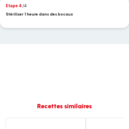
Etape 4
/4
Stériliser 1 heure dans des bocaux
Recettes similaires
Blettes
Bolognaise
à
by