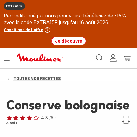
EXTRA15R
Reconditionné par nous pour vous : bénéficiez de -15%
avec le code EXTRA15R jusqu'au 16 août 2026.
Conditions de l'offre
Je découvre
Accueil
Ouvrir
Mon
Mon
Moulinex
le
compte
panie
menu
TOUTES NOS RECETTES
Conserve bolognaise
4.3
/5
-
ratings.4.3
4 Avis