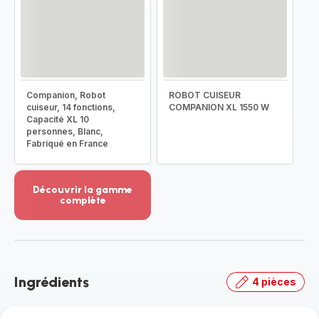
Companion, Robot
ROBOT CUISEUR
cuiseur, 14 fonctions,
COMPANION XL 1550 W
Capacité XL 10
personnes, Blanc,
Fabriqué en France
Découvrir la gamme
complète
Voir
plus...
-
Découvrir
la
Ingrédients
4 pièces
gamme
complète
-