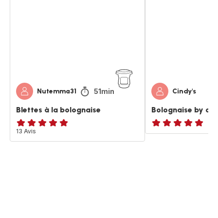
la
cindy
bolognaise
51min
Nutemma31
Cindy's
Blettes à la bolognaise
Bolognaise by cin
ratings.4.9
13 Avis
ratings.NaN