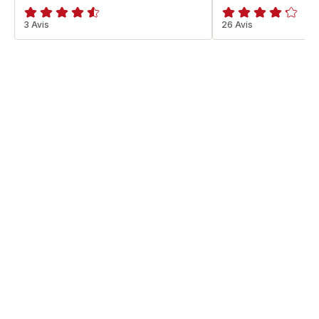
ratings.4.5
3 Avis
ratings.4.2
26 Avis