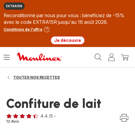
EXTRA15R
Reconditionné par nous pour vous : bénéficiez de -15%
avec le code EXTRA15R jusqu'au 16 août 2026.
Conditions de l'offre
Je découvre
Accueil
Ouvrir
Mon
Mon
Moulinex
le
compte
panie
menu
TOUTES NOS RECETTES
Confiture de lait
4.4
/5
-
ratings.4.4
12 Avis