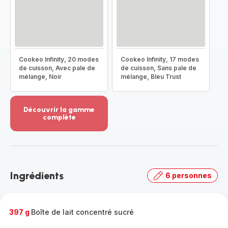
Cookeo Infinity, 20 modes
Cookeo Infinity, 17 modes
de cuisson, Avec pale de
de cuisson, Sans pale de
mélange, Noir
mélange, Bleu Trust
Découvrir la gamme
complète
Voir
plus...
-
Découvrir
la
Ingrédients
6 personnes
gamme
complète
-
397 g
Boîte de lait concentré sucré