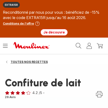
EXTRA15R
Reconditionné par nous pour vous : bénéficiez de -15%
avec le code EXTRA15R jusqu'au 16 août 2026.
Conditions de l'offre
Je découvre
Accueil
Ouvrir
Mon
Mon
Moulinex
le
compte
panie
menu
TOUTES NOS RECETTES
Confiture de lait
4.2
/5
-
ratings.4.2
26 Avis