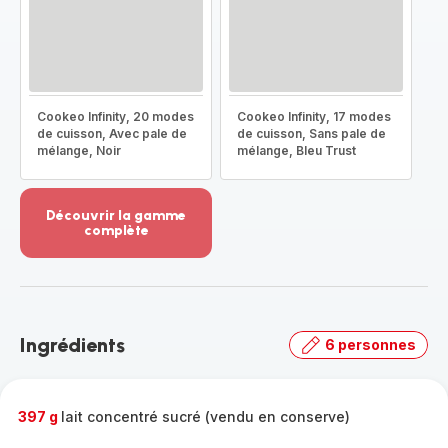
Cookeo Infinity, 20 modes
Cookeo Infinity, 17 modes
de cuisson, Avec pale de
de cuisson, Sans pale de
mélange, Noir
mélange, Bleu Trust
Découvrir la gamme
complète
Voir
plus...
-
Découvrir
la
Ingrédients
6 personnes
gamme
complète
-
397 g
lait concentré sucré (vendu en conserve)