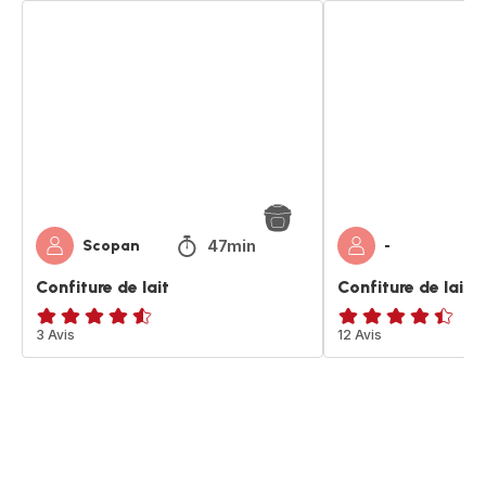
Confiture
Confiture
de
de
lait
lait
47min
Scopan
-
Confiture de lait
Confiture de lait
ratings.4.5
3 Avis
ratings.4.4
12 Avis