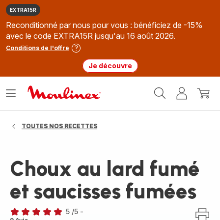
EXTRA15R
Reconditionné par nous pour vous : bénéficiez de -15%
avec le code EXTRA15R jusqu'au 16 août 2026.
Conditions de l'offre
Je découvre
Accueil
Ouvrir
Mon
Mon
Moulinex
le
compte
panie
menu
TOUTES NOS RECETTES
Choux au lard fumé
et saucisses fumées
5
/5
-