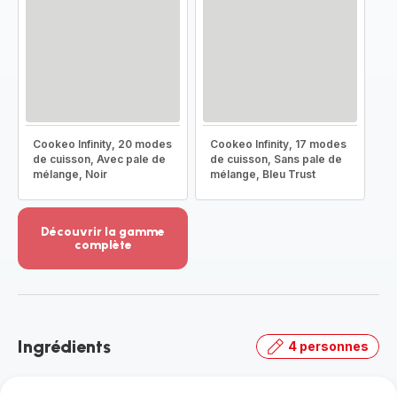
Cookeo Infinity, 20 modes
Cookeo Infinity, 17 modes
de cuisson, Avec pale de
de cuisson, Sans pale de
mélange, Noir
mélange, Bleu Trust
Découvrir la gamme
complète
Voir
plus...
-
Découvrir
la
Ingrédients
4 personnes
gamme
complète
-