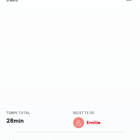
Avis
9 Avis
5
étoiles
(moyenne)
TEMPS TOTAL
RECETTE DE
28min
Emiliie