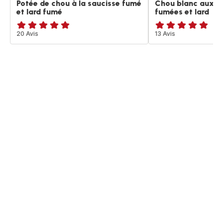
Potée de chou à la saucisse fumé
Chou blanc aux s
et lard fumé
fumées et lard
Avis
20 Avis
Avis
13 Avis
5
5
étoiles
étoiles
(moyenne)
(moyenne)