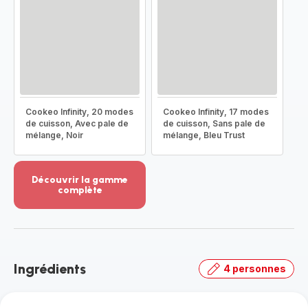
Cookeo Infinity, 20 modes
Cookeo Infinity, 17 modes
de cuisson, Avec pale de
de cuisson, Sans pale de
mélange, Noir
mélange, Bleu Trust
Découvrir la gamme
complète
Voir
plus...
-
Découvrir
la
Ingrédients
4 personnes
gamme
complète
-