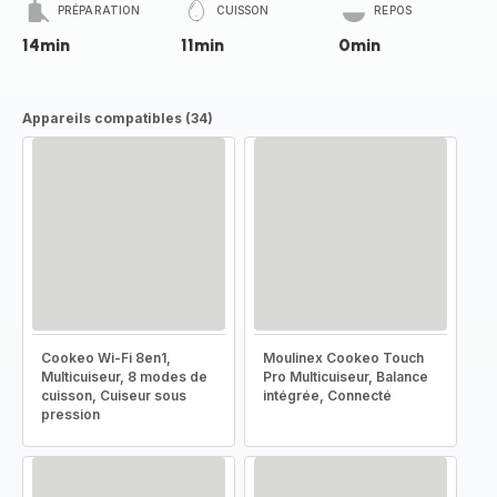
PRÉPARATION
CUISSON
REPOS
14min
11min
0min
Appareils compatibles (34)
Cookeo Wi-Fi 8en1,
Moulinex Cookeo Touch
Multicuiseur, 8 modes de
Pro Multicuiseur, Balance
cuisson, Cuiseur sous
intégrée, Connecté
pression