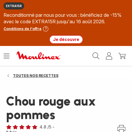
EXTRA15R
Reconditionné par nous pour vous : bénéficiez de -15%
avec le code EXTRA15R jusqu'au 16 août 2026.
Conditions de l'offre
Je découvre
Accueil
Ouvrir
Mon
Mon
Moulinex
le
compte
panie
menu
TOUTES NOS RECETTES
Chou rouge aux
pommes
4.8
/5
-