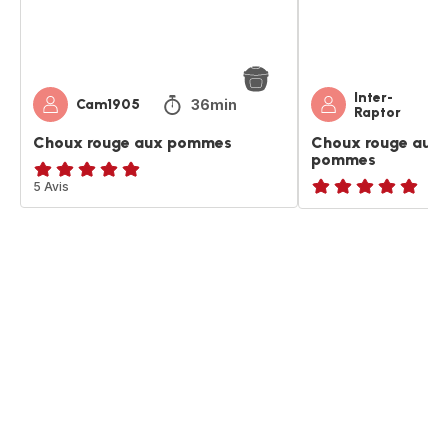
pommes
Inter-
36min
Cam1905
Raptor
Choux rouge aux pommes
Choux rouge aux 
pommes
ratings.4.9
5 Avis
ratings.NaN