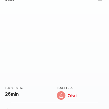
ratings.4.8
9 Avis
TEMPS TOTAL
RECETTE DE
25min
Cricri