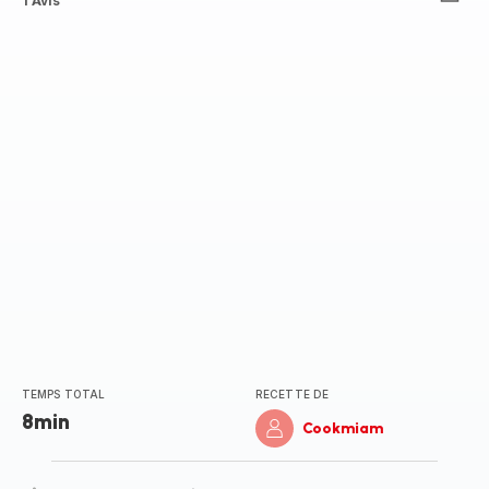
ratings.4.5
1 Avis
TEMPS TOTAL
RECETTE DE
8min
Cookmiam