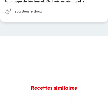
(ou nappé de béchamel) Ou froid en vinaigrette.
25g Beurre doux
Recettes similaires
Chou
CHOU
fleur
FLEUR