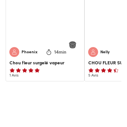
surgelé
SURGELÉ
vapeur
EXPRESS
14min
Phoenix
Nelly
Chou fleur surgelé vapeur
CHOU FLEUR SUR
Avis
1 Avis
ratings.4.4
5 Avis
5
étoiles
(moyenne)