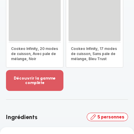
Cookeo Infinity, 20 modes
Cookeo Infinity, 17 modes
de cuisson, Avec pale de
de cuisson, Sans pale de
mélange, Noir
mélange, Bleu Trust
Découvrir la gamme
complète
Voir
plus...
-
Découvrir
la
Ingrédients
5 personnes
gamme
complète
-