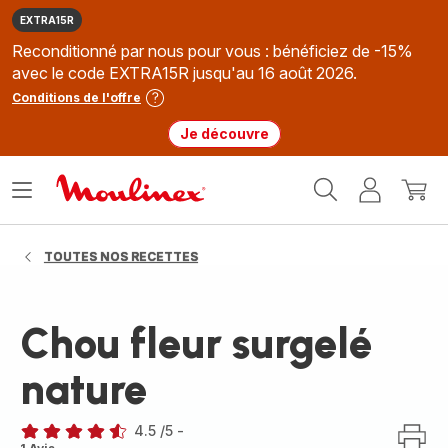
EXTRA15R
Reconditionné par nous pour vous : bénéficiez de -15%
avec le code EXTRA15R jusqu'au 16 août 2026.
Conditions de l'offre
Je découvre
Accueil
Ouvrir
Mon
Mon
Moulinex
le
compte
panie
menu
TOUTES NOS RECETTES
Chou fleur surgelé
nature
4.5
/5
-