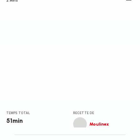
Avis
2 Avis
5
étoiles
(moyenne)
TEMPS TOTAL
RECETTE DE
51min
Moulinex