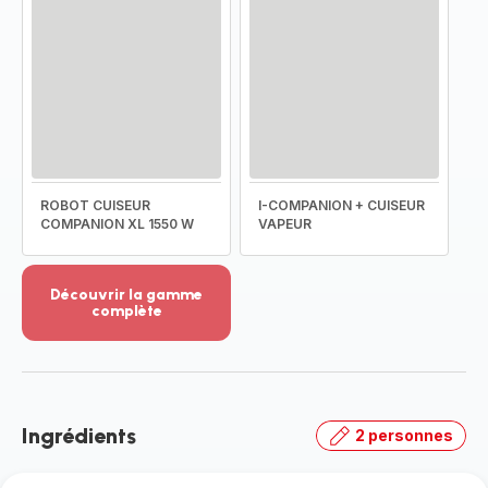
ROBOT CUISEUR
I-COMPANION + CUISEUR
COMPANION XL 1550 W
VAPEUR
Découvrir la gamme
complète
Voir
plus...
-
Découvrir
la
Ingrédients
2 personnes
gamme
complète
-