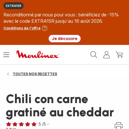
EXTRA15R
Reconditionné par nous pour vous : bénéficiez de -15%
avec le code EXTRA15R jusqu'au 16 août 2026.
Conditions de l'offre
Je découvre
Accueil
Ouvrir
Mon
Mon
Moulinex
le
compte
panie
menu
TOUTES NOS RECETTES
Chili con carne
gratiné au cheddar
5
/5
-