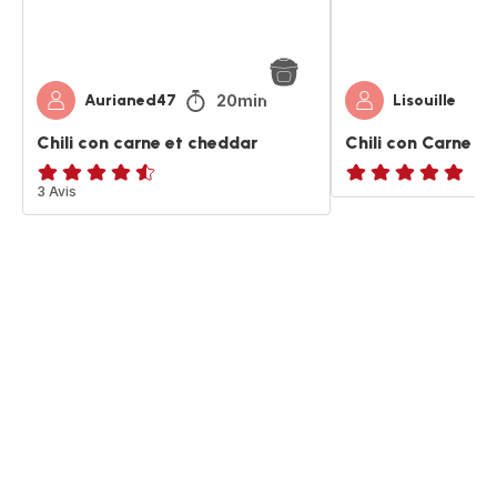
20min
Aurianed47
Lisouille
Chili con carne et cheddar
Chili con Carne
ratings.4.5
3 Avis
ratings.NaN