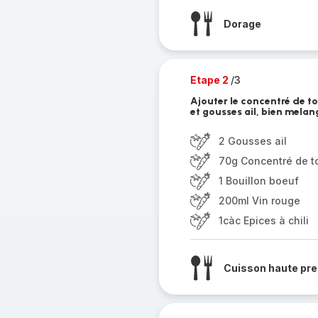
Dorage
Etape 2
/3
Ajouter le concentré de to
et gousses ail, bien melang
2 Gousses ail
70g Concentré de 
1 Bouillon boeuf
200ml Vin rouge
1càc Epices à chili
Cuisson haute pre