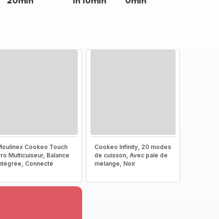
20min
1h 10min
0min
oulinex Cookeo Touch
Cookeo Infinity, 20 modes
ro Multicuiseur, Balance
de cuisson, Avec pale de
ntégrée, Connecté
mélange, Noir