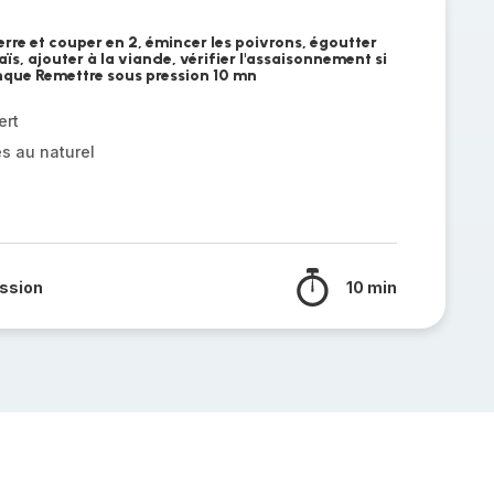
rre et couper en 2, émincer les poivrons, égoutter
aïs, ajouter à la viande, vérifier l'assaisonnement si
nque Remettre sous pression 10 mn
ert
s au naturel
ssion
10 min