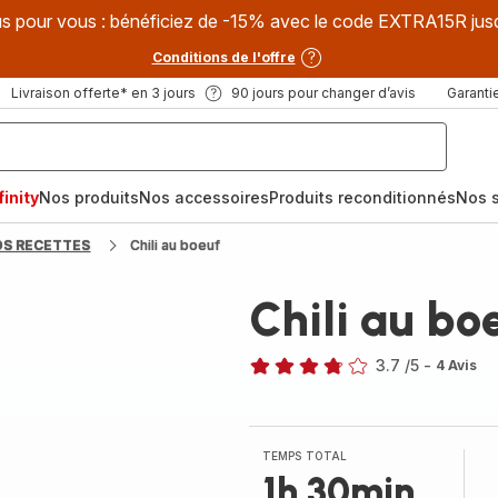
s pour vous : bénéficiez de -15% avec le code EXTRA15R jus
Conditions de l'offre
Livraison offerte* en 3 jours
90 jours pour changer d’avis
Garantie
inity
Nos produits
Nos accessoires
Produits reconditionnés
Nos s
OS RECETTES
Chili au boeuf
Chili au bo
3.7
/5
-
4 Avis
ratings.3.7
TEMPS TOTAL
1h 30min