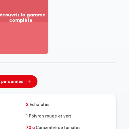
écouvrir la gamme
complète
ir
us...
couvrir
amme
mplète
 personnes
rimer
Ajouter
sonnes
personnes
2
Échalotes
1
Poivron rouge et vert
70 g
Concentré de tomates