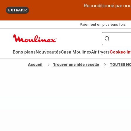
Reconditionné par nou
EXTRA15R
Paiement en plusieurs fois
["Que
recherchez-
Accueil
vous
?",
Moulinex
"Cookeo",
"Air
fryer",
Bons plans
Nouveautés
Casa Moulinex
Air fryers
Cookeo Inf
"Companion"]
Accueil
Trouver une idée recette
TOUTES N