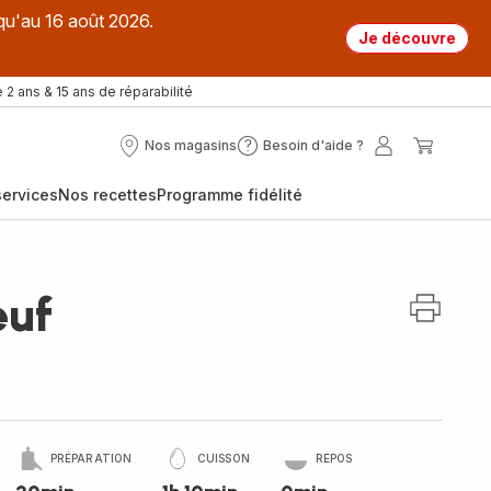
qu'au 16 août 2026.
Je découvre
 2 ans & 15 ans de réparabilité
Nos magasins
Besoin d'aide ?
Nos
Besoin
Mon
Mon
magasins
d'aide
compte
panier
ervices
Nos recettes
Programme fidélité
?
euf
PRÉPARATION
CUISSON
REPOS