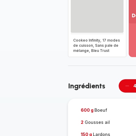
D
Vo
pl
-
Cookeo Infinity, 17 modes
Dé
de cuisson, Sans pale de
mélange, Bleu Trust
la
g
co
-
Ingrédients
4
Supp
per
600 g
Boeuf
2
Gousses ail
150 g
Lardons