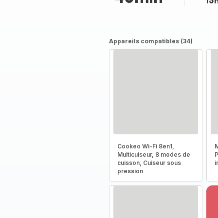
15
Appareils compatibles (34)
Cookeo Wi-Fi 8en1,
M
Multicuiseur, 8 modes de
P
cuisson, Cuiseur sous
i
pression