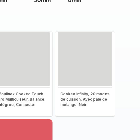
min
30min
0min
oulinex Cookeo Touch
Cookeo Infinity, 20 modes
ro Multicuiseur, Balance
de cuisson, Avec pale de
ntégrée, Connecté
mélange, Noir