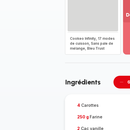
D
Vo
pl
-
Cookeo Infinity, 17 modes
Dé
de cuisson, Sans pale de
mélange, Bleu Trust
la
g
co
-
Ingrédients
6
Supp
per
4
Carottes
250 g
Farine
2
Cac vanille