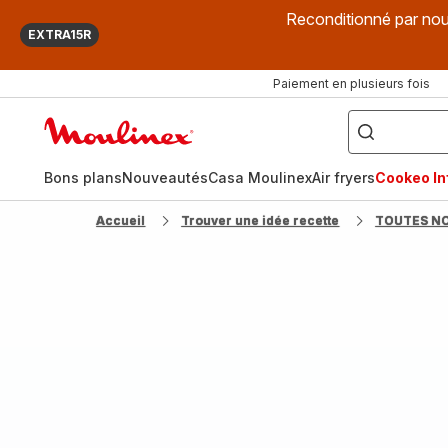
Reconditionné par nou
EXTRA15R
Paiement en plusieurs fois
["Que
recherchez-
Accueil
vous
?",
Moulinex
"Cookeo",
"Air
fryer",
Bons plans
Nouveautés
Casa Moulinex
Air fryers
Cookeo Inf
"Companion"]
Accueil
Trouver une idée recette
TOUTES N