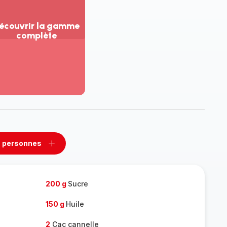
écouvrir la gamme
complète
ir
us...
couvrir
amme
mplète
 personnes
rimer
Ajouter
sonnes
personnes
200 g
Sucre
150 g
Huile
2
Cac cannelle