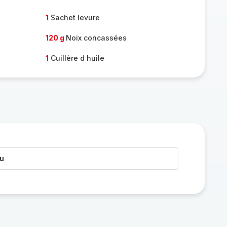
1
Sachet levure
120 g
Noix concassées
1
Cuillère d huile
au