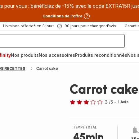
s pour vous : bénéficiez de -15% avec le code EXTRA15R jus
Conditions de l'offre
Livraison offerte* en 3 jours
90 jours pour changer d’avis
Garantie
inity
Nos produits
Nos accessoires
Produits reconditionnés
Nos s
OS RECETTES
Carrot cake
Carrot cake
3
/5
-
1 Avis
Avis
3
étoiles
(moyenne)
TEMPS TOTAL
45min