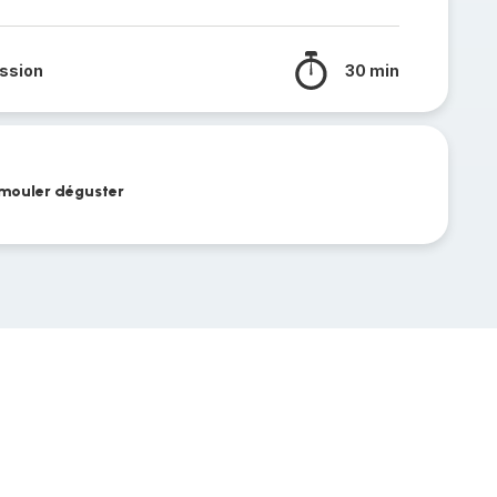
ssion
30 min
démouler déguster