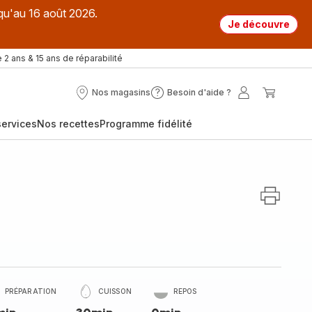
qu'au 16 août 2026.
Je découvre
 2 ans & 15 ans de réparabilité
Nos magasins
Besoin d'aide ?
Nos
Besoin
Mon
Mon
magasins
d'aide
compte
panier
ervices
Nos recettes
Programme fidélité
?
PRÉPARATION
CUISSON
REPOS