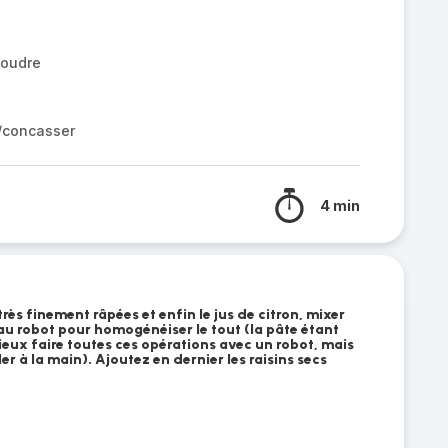
poudre
r/concasser
4 min
très finement râpées et enfin le jus de citron, mixer
au robot pour homogénéiser le tout (la pâte étant
ieux faire toutes ces opérations avec un robot, mais
er à la main). Ajoutez en dernier les raisins secs