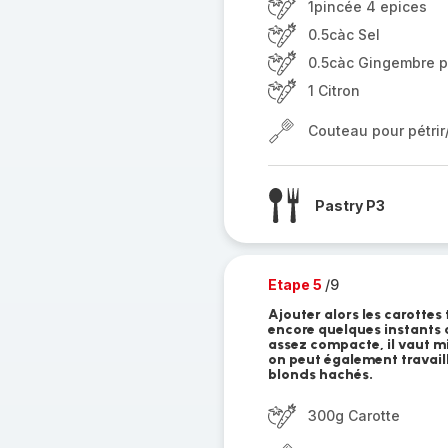
1pincée 4 epices
0.5càc Sel
0.5càc Gingembre 
1 Citron
Couteau pour pétri
Pastry P3
Etape 5
/9
Ajouter alors les carottes 
encore quelques instants 
assez compacte, il vaut m
on peut également travaill
blonds hachés.
300g Carotte