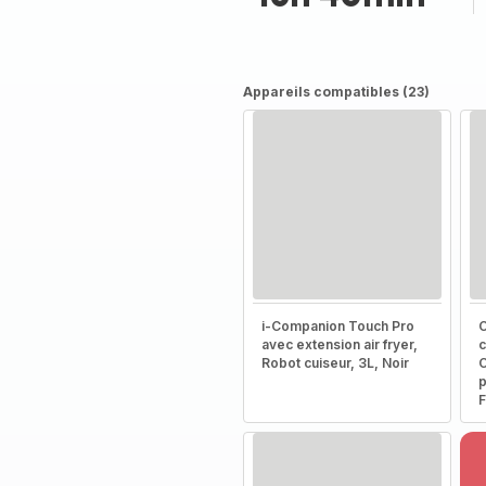
Appareils compatibles (23)
i-Companion Touch Pro
C
avec extension air fryer,
c
Robot cuiseur, 3L, Noir
C
p
F