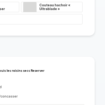
Couteau hachoir «
ser
Ultrablade »
uis les raisins secs Reserver
d
r/concasser