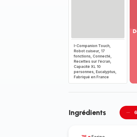
D
Vo
I-Companion Touch,
pl
Robot cuiseur, 17
-
fonctions, Connecté,
Dé
Recettes sur l’écran,
Capacité XL 10
la
personnes, Eucalyptus,
g
Fabriqué en France
co
-
Ingrédients
6
Supp
per
75 g
Farine