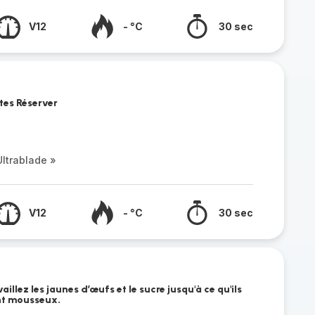
V12
- °C
30 sec
tes Réserver
ltrablade »
V12
- °C
30 sec
aillez les jaunes d’œufs et le sucre jusqu'à ce qu'ils
nt mousseux.