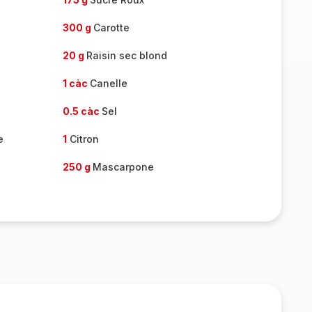
300 g
Carotte
20 g
Raisin sec blond
1 càc
Canelle
0.5 càc
Sel
e
1
Citron
250 g
Mascarpone