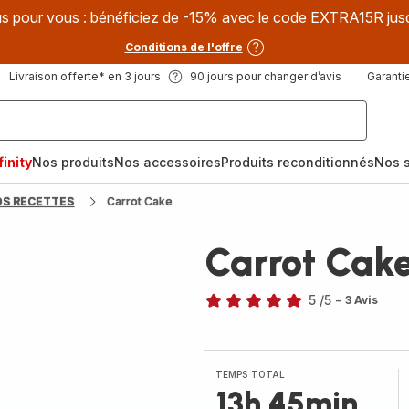
s pour vous : bénéficiez de -15% avec le code EXTRA15R jus
Conditions de l'offre
Livraison offerte* en 3 jours
90 jours pour changer d’avis
Garantie
inity
Nos produits
Nos accessoires
Produits reconditionnés
Nos s
OS RECETTES
Carrot Cake
Carrot Cak
5
/5
-
3 Avis
Avis
5
étoiles
(moyenne)
TEMPS TOTAL
13h 45min