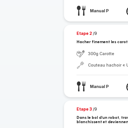
Manual P
Etape 2
/9
Hacher finement les carot
300g Carotte
Couteau hachoir « U
Manual P
Etape 3
/9
Dans le bol d'un robot, trav
blanchissent et devienne