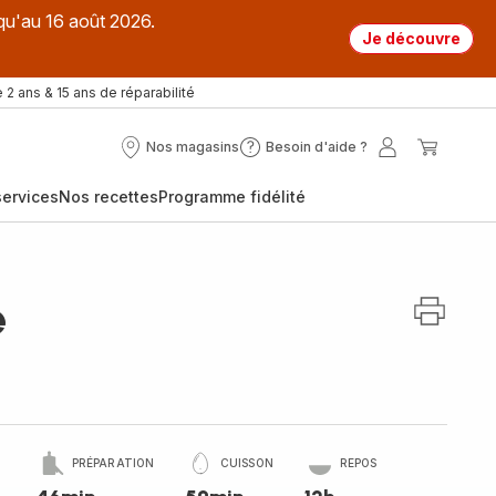
qu'au 16 août 2026.
Je découvre
 2 ans & 15 ans de réparabilité
Nos magasins
Besoin d'aide ?
Nos
Besoin
Mon
Mon
magasins
d'aide
compte
panier
ervices
Nos recettes
Programme fidélité
?
e
PRÉPARATION
CUISSON
REPOS