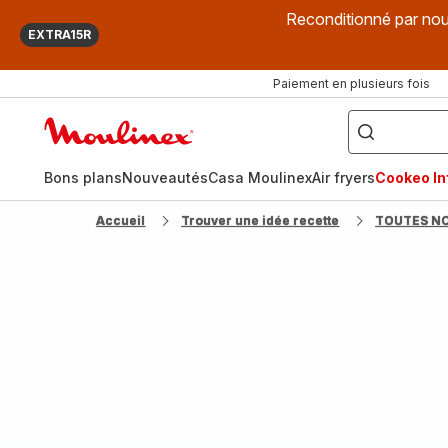
Reconditionné par nou
EXTRA15R
Paiement en plusieurs fois
["Que
recherchez-
Accueil
vous
?",
Moulinex
"Cookeo",
"Air
fryer",
Bons plans
Nouveautés
Casa Moulinex
Air fryers
Cookeo Inf
"Companion"]
Accueil
Trouver une idée recette
TOUTES N