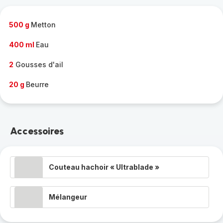
-
500 g
Metton
400 ml
Eau
2
Gousses d'ail
20 g
Beurre
Accessoires
Couteau hachoir « Ultrablade »
Mélangeur