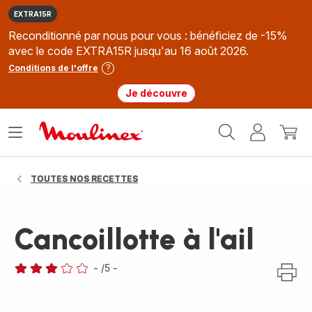
EXTRA15R
Reconditionné par nous pour vous : bénéficiez de -15%
avec le code EXTRA15R jusqu'au 16 août 2026.
Conditions de l'offre
Je découvre
Accueil
Ouvrir
Mon
Mon
Moulinex
le
compte
panie
menu
TOUTES NOS RECETTES
Cancoillotte à l'ail
-
/5
-
Avis
3
étoiles