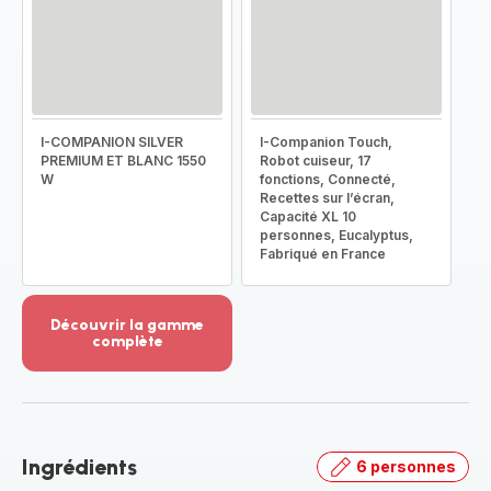
I-COMPANION SILVER
I-Companion Touch,
PREMIUM ET BLANC 1550
Robot cuiseur, 17
W
fonctions, Connecté,
Recettes sur l’écran,
Capacité XL 10
personnes, Eucalyptus,
Fabriqué en France
Découvrir la gamme
complète
Voir
plus...
-
Découvrir
la
Ingrédients
6 personnes
gamme
complète