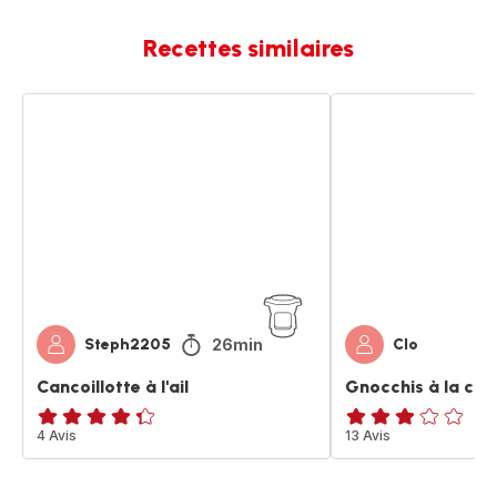
Recettes similaires
Cancoillotte
Gnocchis
à
à
l'ail
la
cancoillotte
26min
Steph2205
Clo
Cancoillotte à l'ail
Gnocchis à la can
ratings.4.3
4 Avis
Avis
13 Avis
3
étoiles