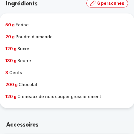
Ingrédients
6 personnes
gamme
complète
-
50 g
Farine
20 g
Poudre d'amande
120 g
Sucre
130 g
Beurre
3
Oeufs
200 g
Chocolat
120 g
Créneaux de noix couper grossièrement
Accessoires