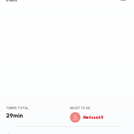
ratings.4.8
6 Avis
TEMPS TOTAL
RECETTE DE
29min
Melissa65