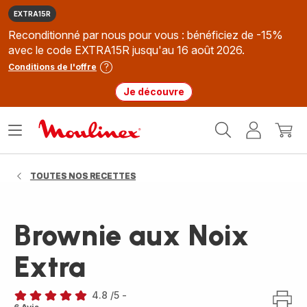
EXTRA15R
Reconditionné par nous pour vous : bénéficiez de -15%
avec le code EXTRA15R jusqu'au 16 août 2026.
Conditions de l'offre
Je découvre
Accueil
Ouvrir
Mon
Mon
Moulinex
le
compte
panie
menu
TOUTES NOS RECETTES
Brownie aux Noix
Extra
4.8
/5
-