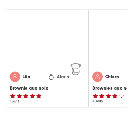
Brownie
Brownies
aux
aux
noix
noix
41min
Lila
Chloes
Brownie aux noix
Brownies aux noi
Avis
1 Avis
Avis
4 Avis
5
4
étoiles
étoiles
(moyenne)
(moyenne)