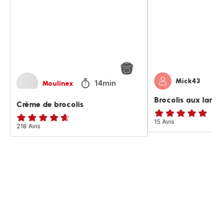
Mick43
14min
Moulinex
Brocolis aux lard
Crème de brocolis
ratings.4.9
15 Avis
ratings.4.6
218 Avis