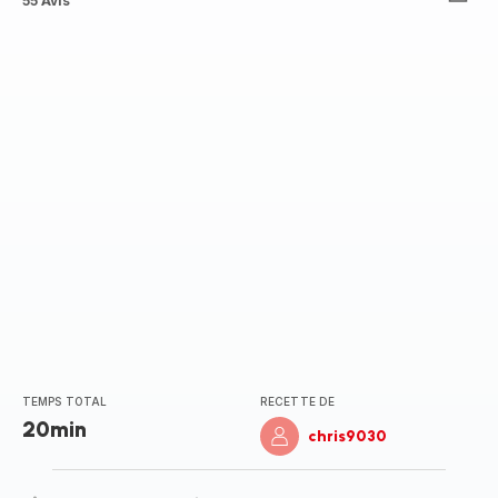
ratings.4.5
55 Avis
TEMPS TOTAL
RECETTE DE
20min
chris9030