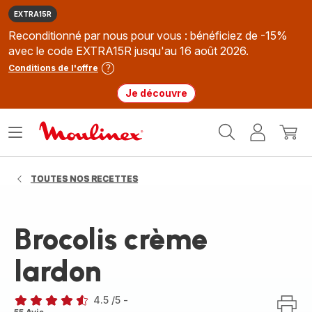
EXTRA15R
Reconditionné par nous pour vous : bénéficiez de -15%
avec le code EXTRA15R jusqu'au 16 août 2026.
Conditions de l'offre
Je découvre
Accueil
Ouvrir
Mon
Mon
Moulinex
le
compte
panie
menu
TOUTES NOS RECETTES
Brocolis crème
lardon
4.5
/5
-