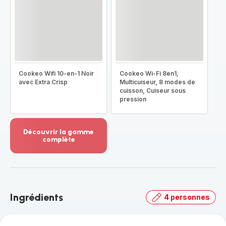
Cookeo Wifi 10-en-1 Noir
Cookeo Wi-Fi 8en1,
avec Extra Crisp
Multicuiseur, 8 modes de
cuisson, Cuiseur sous
pression
Découvrir la gamme
complète
Voir
plus...
-
Découvrir
la
Ingrédients
4 personnes
gamme
complète
-