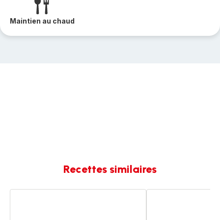
Maintien au chaud
Recettes similaires
Crème
Brocolis
de
aux
brocolis
lardons