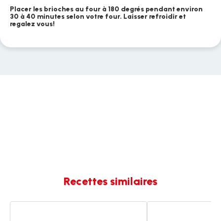
Placer les brioches au four à 180 degrés pendant environ
30 à 40 minutes selon votre four. Laisser refroidir et
regalez vous!
Recettes similaires
Brioche
Brioche
tressée
tressée