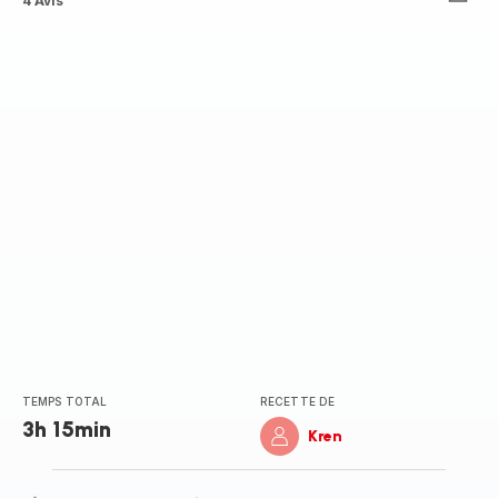
ratings.3.5
4 Avis
TEMPS TOTAL
RECETTE DE
3h 15min
Kren