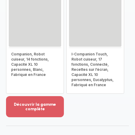
Companion, Robot
I-Companion Touch,
cuiseur, 14 fonctions,
Robot cuiseur, 17
Capacité XL 10
fonctions, Connecté,
personnes, Blanc,
Recettes sur l’écran,
Fabriqué en France
Capacité XL 10
personnes, Eucalyptus,
Fabriqué en France
Découvrir la gamme
complète
Voir
plus...
-
Découvrir