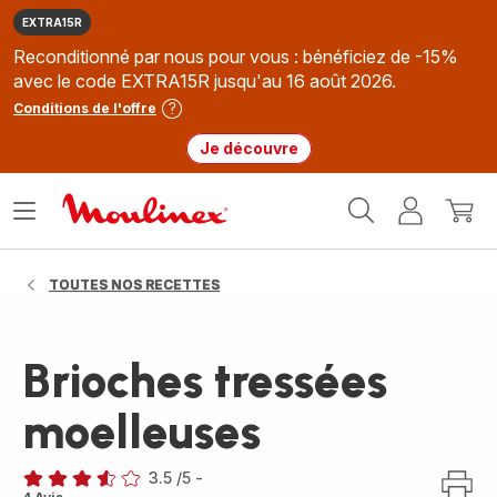
EXTRA15R
Reconditionné par nous pour vous : bénéficiez de -15%
avec le code EXTRA15R jusqu'au 16 août 2026.
Conditions de l'offre
Je découvre
Accueil
Ouvrir
Mon
Mon
Moulinex
le
compte
panie
menu
TOUTES NOS RECETTES
Brioches tressées
moelleuses
3.5
/5
-