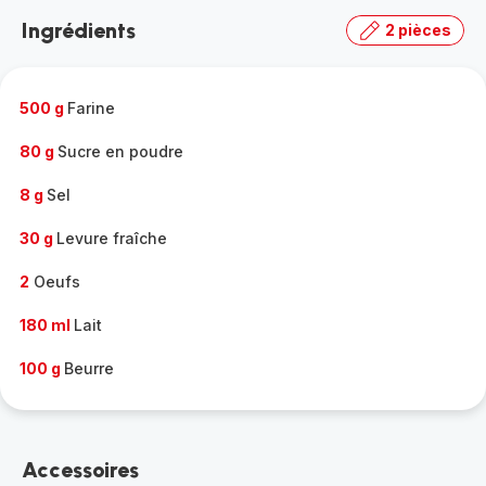
la
Ingrédients
2 pièces
gamme
complète
-
500 g
Farine
80 g
Sucre en poudre
8 g
Sel
30 g
Levure fraîche
2
Oeufs
180 ml
Lait
100 g
Beurre
Accessoires