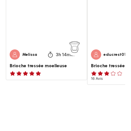
moelleuse
3h 14min
Melissa
educrest01
Brioche tressée moelleuse
Brioche tressée
ratings.NaN
ratings.3.1
16 Avis