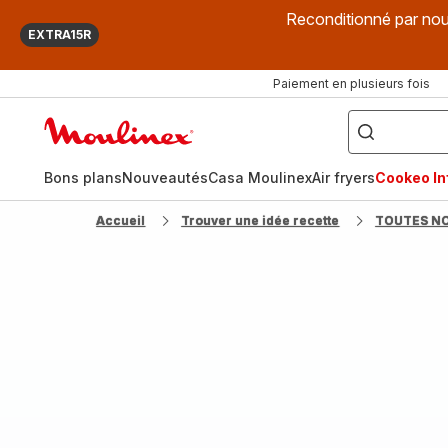
Reconditionné par nou
EXTRA15R
Paiement en plusieurs fois
["Que
recherchez-
Accueil
vous
?",
Moulinex
"Cookeo",
"Air
fryer",
Bons plans
Nouveautés
Casa Moulinex
Air fryers
Cookeo Inf
"Companion"]
Accueil
Trouver une idée recette
TOUTES N