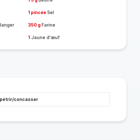
1 pincée
Sel
langer
350 g
Farine
1
Jaune d'œuf
pétrir/concasser