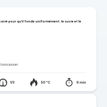
n carré pour qu'il fonde uniformément, le sucre et le
r/concasser
V3
50 °C
6 min