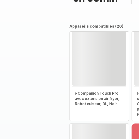
Appareils compatibles (20)
i-Companion Touch Pro
I
avec extension air fryer,
c
Robot cuiseur, 3L, Noir
C
p
F