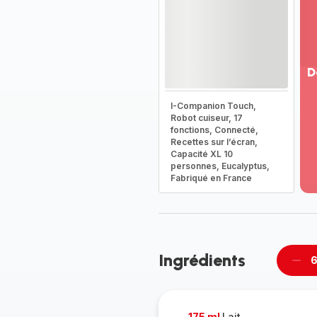
D
Vo
I-Companion Touch,
pl
Robot cuiseur, 17
-
fonctions, Connecté,
Dé
Recettes sur l’écran,
Capacité XL 10
la
personnes, Eucalyptus,
g
Fabriqué en France
co
-
Ingrédients
6
Supp
per
175 ml
Lait