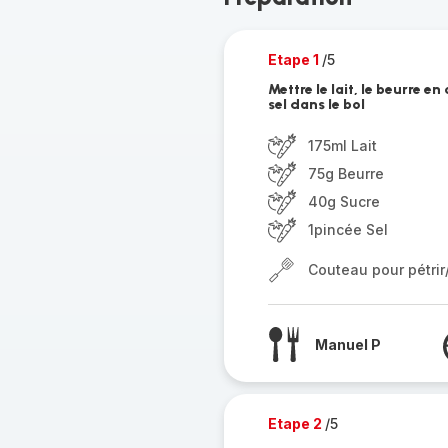
Etape 1
/5
Mettre le lait, le beurre e
sel dans le bol
175ml Lait
75g Beurre
40g Sucre
1pincée Sel
Couteau pour pétri
Manuel P
Etape 2
/5