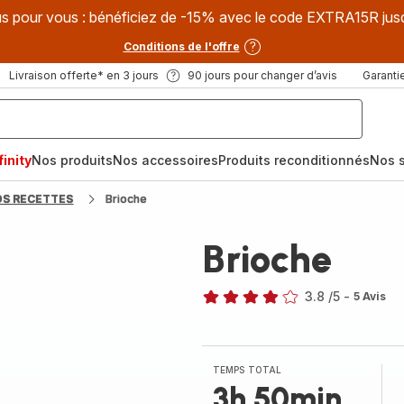
s pour vous : bénéficiez de -15% avec le code EXTRA15R jus
Conditions de l'offre
Livraison offerte* en 3 jours
90 jours pour changer d’avis
Garantie
inity
Nos produits
Nos accessoires
Produits reconditionnés
Nos s
OS RECETTES
Brioche
Brioche
3.8
/5
-
5 Avis
ratings.3.8
TEMPS TOTAL
3h 50min