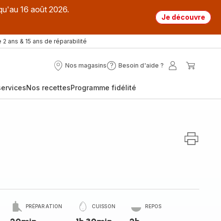
qu'au 16 août 2026.
Je découvre
 2 ans & 15 ans de réparabilité
Nos magasins
Besoin d'aide ?
Nos
Besoin
Mon
Mon
magasins
d'aide
compte
panier
ervices
Nos recettes
Programme fidélité
?
PRÉPARATION
CUISSON
REPOS