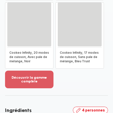
Cookeo Infinity, 20 modes
Cookeo Infinity, 17 modes
de cuisson, Avec pale de
de cuisson, Sans pale de
mélange, Noir
mélange, Bleu Trust
Découvrir la gamme
complète
Voir
plus...
-
Découvrir
la
Ingrédients
4 personnes
gamme