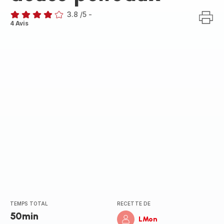
3.8
/5
-
ratings.3.8
4 Avis
TEMPS TOTAL
RECETTE DE
50min
LMon