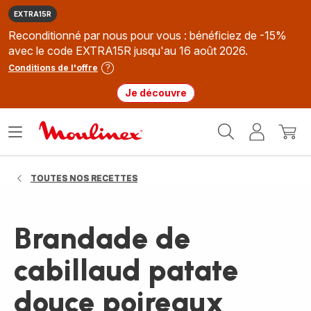
EXTRA15R
Reconditionné par nous pour vous : bénéficiez de -15%
avec le code EXTRA15R jusqu'au 16 août 2026.
Conditions de l'offre
Je découvre
Accueil
Ouvrir
Mon
Mon
Moulinex
le
compte
panie
menu
TOUTES NOS RECETTES
Brandade de
cabillaud patate
douce poireaux