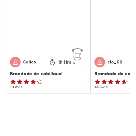
de
de
cabillaud
cabillaud
1h 11min
Calico
clo_02
Brandade de cabillaud
Brandade de cabi
ratings.4.2
18 Avis
ratings.4.6
46 Avis