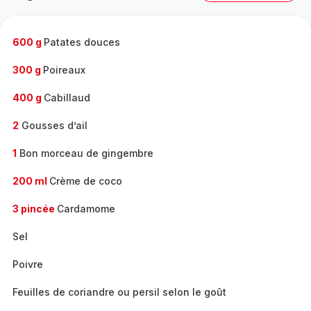
complète
-
600 g
Patates douces
300 g
Poireaux
400 g
Cabillaud
2
Gousses d’ail
1
Bon morceau de gingembre
200 ml
Crème de coco
3 pincée
Cardamome
Sel
Poivre
Feuilles de coriandre ou persil selon le goût