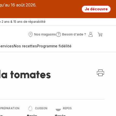
qu'au 16 août 2026.
Je découvre
 2 ans & 15 ans de réparabilité
Nos magasins
Besoin d'aide ?
Nos
Besoin
Mon
Mon
magasins
d'aide
compte
panier
ervices
Nos recettes
Programme fidélité
?
la tomates
PRÉPARATION
CUISSON
REPOS