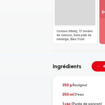
D
Vo
pl
-
Cookeo Infinity, 17 modes
Dé
de cuisson, Sans pale de
mélange, Bleu Trust
la
g
co
-
Ingrédients
4
Supp
per
250 g
Boulgour
250 ml
D’eau
1 càc
(Purée de poivron)