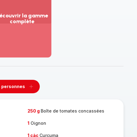
écouvrir la gamme
complète
ir
us...
couvrir
amme
mplète
 personnes
rimer
Ajouter
sonnes
personnes
250 g
Boîte de tomates concassées
1
Oignon
1 càc
Curcuma