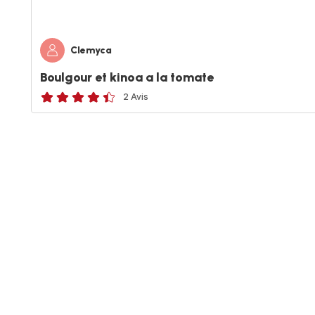
Clemyca
Boulgour et kinoa a la tomate
2 Avis
ratings.4.4