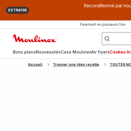
Reconditionné par nou
EXTRA15R
Paiement en plusieurs fois
["Que
recherchez-
Accueil
vous
?",
Moulinex
"Cookeo",
"Air
fryer",
Bons plans
Nouveautés
Casa Moulinex
Air fryers
Cookeo Inf
"Companion"]
Accueil
Trouver une idée recette
TOUTES N