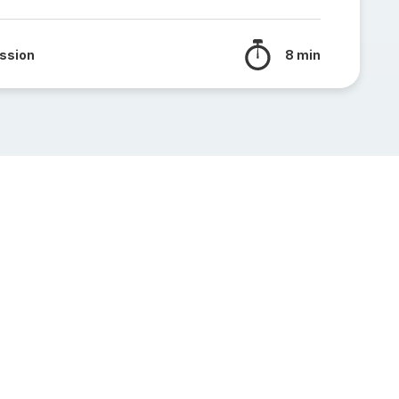
ssion
8 min