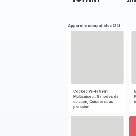
2m
Appareils compatibles (34)
Cookeo Wi-Fi 8en1,
M
Multicuiseur, 8 modes de
P
cuisson, Cuiseur sous
i
pression