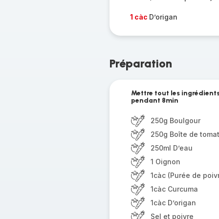
1 càc
D’origan
Préparation
Mettre tout les ingrédien
pendant 8min
250g Boulgour
250g Boîte de toma
250ml D’eau
1 Oignon
1càc (Purée de poiv
1càc Curcuma
1càc D’origan
Sel et poivre