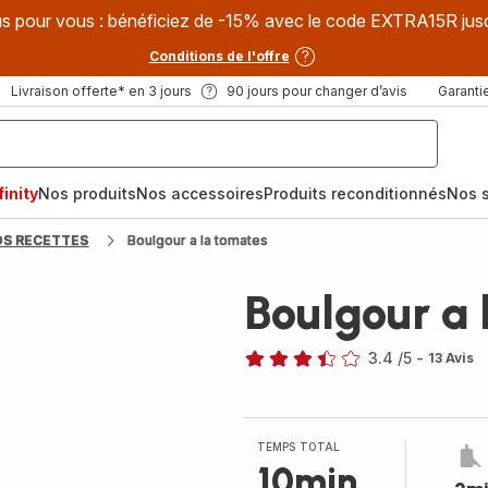
s pour vous : bénéficiez de -15% avec le code EXTRA15R jus
Conditions de l'offre
Livraison offerte* en 3 jours
90 jours pour changer d’avis
Garantie
inity
Nos produits
Nos accessoires
Produits reconditionnés
Nos s
OS RECETTES
Boulgour a la tomates
Boulgour a 
3.4
/5
-
13 Avis
ratings.3.4
TEMPS TOTAL
10min