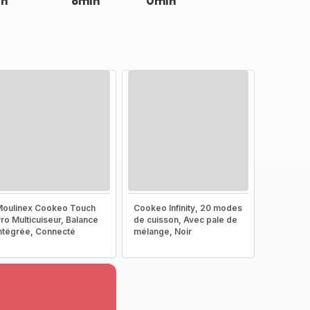
in
8min
0min
oulinex Cookeo Touch
Cookeo Infinity, 20 modes
ro Multicuiseur, Balance
de cuisson, Avec pale de
ntégrée, Connecté
mélange, Noir