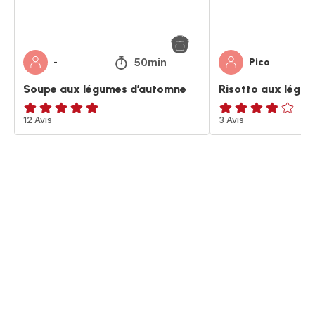
50min
-
Pico
Soupe aux légumes d’automne
Risotto aux légu
ratings.4.9
12 Avis
ratings.3.8
3 Avis