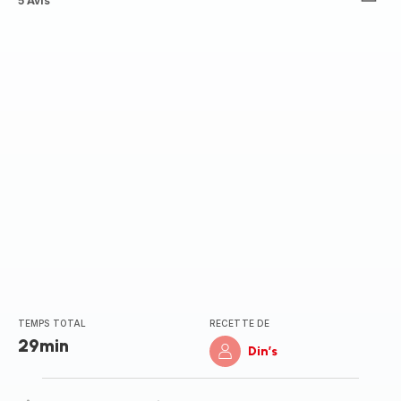
ratings.4.8
5 Avis
TEMPS TOTAL
RECETTE DE
29min
Din’s