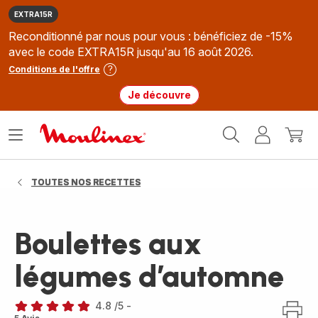
EXTRA15R
Reconditionné par nous pour vous : bénéficiez de -15%
avec le code EXTRA15R jusqu'au 16 août 2026.
Conditions de l'offre
Je découvre
Accueil
Ouvrir
Mon
Mon
Moulinex
le
compte
panie
menu
TOUTES NOS RECETTES
Boulettes aux
légumes d’automne
4.8
/5
-