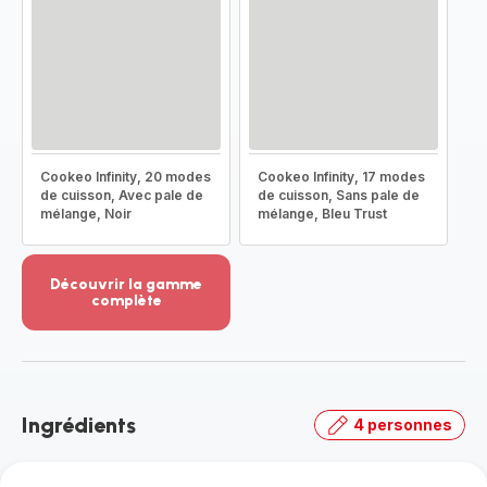
Cookeo Infinity, 20 modes
Cookeo Infinity, 17 modes
de cuisson, Avec pale de
de cuisson, Sans pale de
mélange, Noir
mélange, Bleu Trust
Découvrir la gamme
complète
Voir
plus...
-
Découvrir
la
Ingrédients
4 personnes
gamme
complète
-