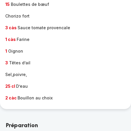
15
Boulettes de bœuf
Chorizo fort
3 càs
Sauce tomate provencale
1 càs
Farine
1
Oignon
3
Têtes d’ail
Sel,poivre,
25 cl
D’eau
2 càc
Bouillon au choix
Préparation