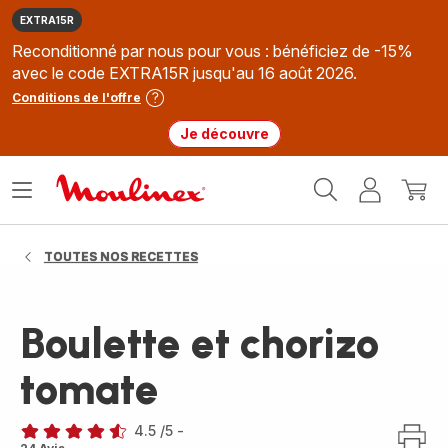
EXTRA15R
Reconditionné par nous pour vous : bénéficiez de -15%
avec le code EXTRA15R jusqu'au 16 août 2026.
Conditions de l'offre
Je découvre
Accueil
Ouvrir
Mon
Mon
Moulinex
le
compte
panie
menu
TOUTES NOS RECETTES
Boulette et chorizo
tomate
4.5
/5
-