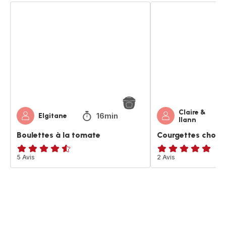
Boulettes
Courgettes
à
chorizo
la
boulettes
tomate
Claire &
16min
Elgitane
Ilann
Boulettes à la tomate
Courgettes choriz
ratings.4.5
5 Avis
Avis
2 Avis
5
étoiles
(moyenne)