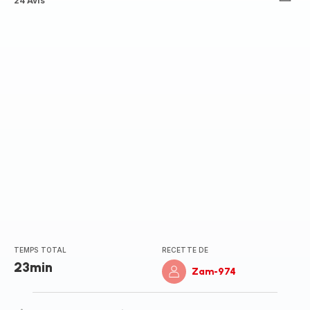
ratings.4.5
24 Avis
TEMPS TOTAL
RECETTE DE
23min
Zam-974