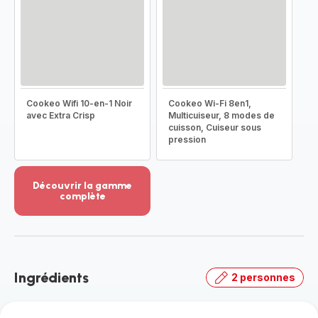
Cookeo Wifi 10-en-1 Noir
Cookeo Wi-Fi 8en1,
avec Extra Crisp
Multicuiseur, 8 modes de
cuisson, Cuiseur sous
pression
Découvrir la gamme
complète
Voir
plus...
-
Découvrir
la
Ingrédients
2 personnes
gamme
complète
-