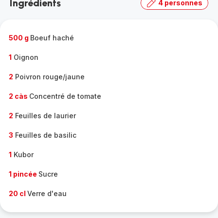
Ingrédients
4 personnes
gamme
complète
-
500 g
Boeuf haché
1
Oignon
2
Poivron rouge/jaune
2 càs
Concentré de tomate
2
Feuilles de laurier
3
Feuilles de basilic
1
Kubor
1 pincée
Sucre
20 cl
Verre d'eau