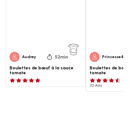
de
de
bœuf
boeuf
à
à
la
la
sauce
sauce
tomate
tomate
52min
Audrey
Princesse40
Boulettes de bœuf à la sauce
Boulettes de boeu
tomate
tomate
ratings.NaN
ratings.4.5
32 Avis