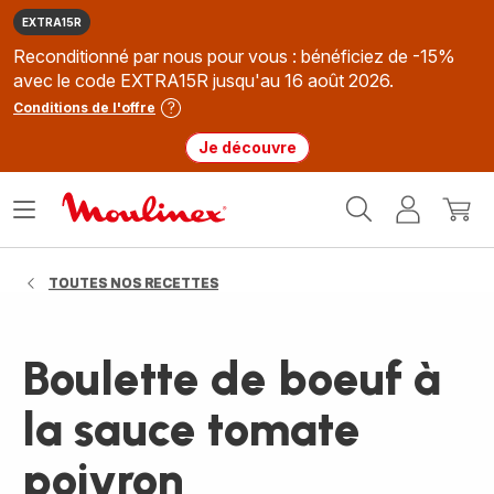
EXTRA15R
Reconditionné par nous pour vous : bénéficiez de -15%
avec le code EXTRA15R jusqu'au 16 août 2026.
Conditions de l'offre
Je découvre
Accueil
Ouvrir
Mon
Mon
Moulinex
le
compte
panie
menu
TOUTES NOS RECETTES
Boulette de boeuf à
la sauce tomate
poivron