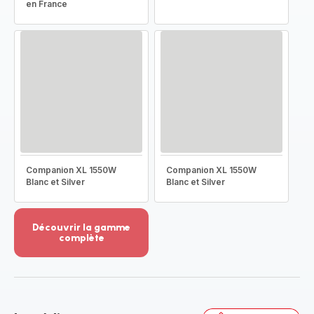
en France
Companion XL 1550W
Companion XL 1550W
Blanc et Silver
Blanc et Silver
Découvrir la gamme
complète
Voir
plus...
-
Découvrir
la