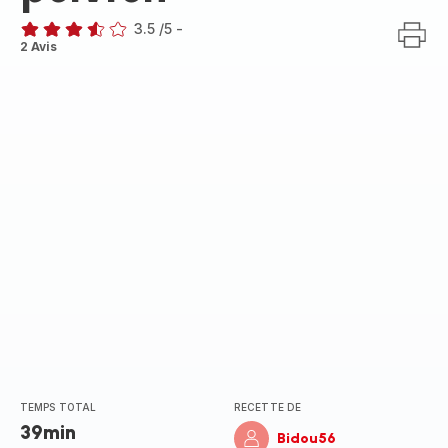
3.5
/5
-
ratings.3.5
2 Avis
TEMPS TOTAL
RECETTE DE
39min
Bidou56