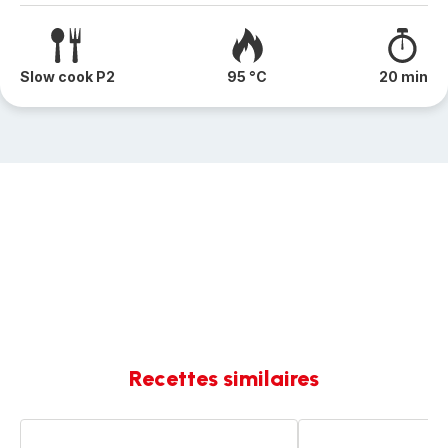
Slow cook P2
95 °C
20 min
Recettes similaires
Boulettes
Boulettes