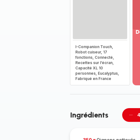
D
Vo
I-Companion Touch,
pl
Robot cuiseur, 17
-
fonctions, Connecté,
Dé
Recettes sur l’écran,
Capacité XL 10
la
personnes, Eucalyptus,
g
Fabriqué en France
co
-
Ingrédients
4
Supp
per
350 g
Oignons nettoyés