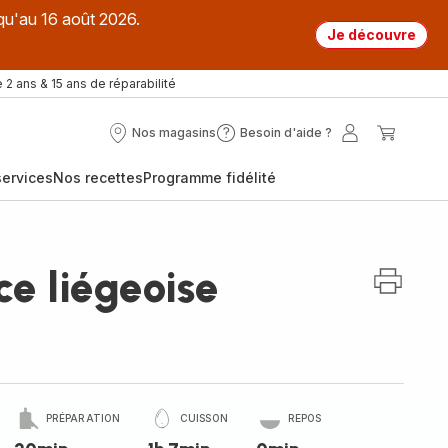
qu'au 16 août 2026.
Je découvre
 2 ans & 15 ans de réparabilité
Nos magasins
Besoin d'aide ?
Nos
Besoin
Mon
Mon
magasins
d'aide
compte
panier
ervices
Nos recettes
Programme fidélité
?
ce liégeoise
PRÉPARATION
CUISSON
REPOS