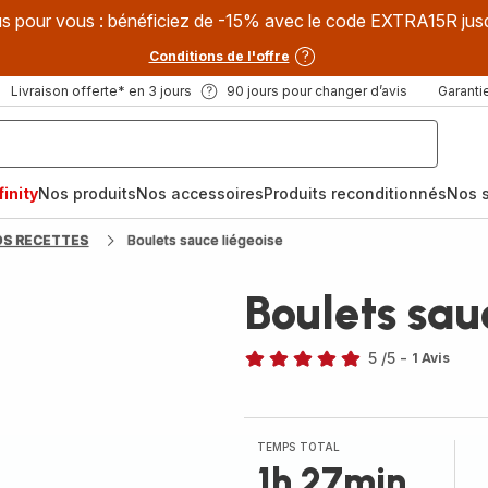
s pour vous : bénéficiez de -15% avec le code EXTRA15R jus
Conditions de l'offre
Livraison offerte* en 3 jours
90 jours pour changer d’avis
Garantie
inity
Nos produits
Nos accessoires
Produits reconditionnés
Nos s
OS RECETTES
Boulets sauce liégeoise
Boulets sau
5
/5
-
1 Avis
Avis
5
étoiles
(moyenne)
TEMPS TOTAL
1h 27min