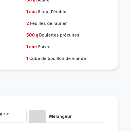
1 càs
Sirop d'érable
2
Feuilles de laurier
500 g
Boulettes précuites
1 càc
Poivre
1
Cube de bouillon de viande
ir «
Mélangeur