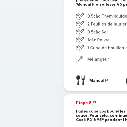
précédente. Pour cela, con
'Manual P' en vitesse V5 
0.5càc Thym liquid
2 Feuilles de laurier
0.5càc Sel
1càc Poivre
1 Cube de bouillon 
Mélangeur
Manual P
Etape 6
/7
Faites cuire vos boulettes
sauce. Pour cela, continue
Cook P2' à 95° pendant 1 