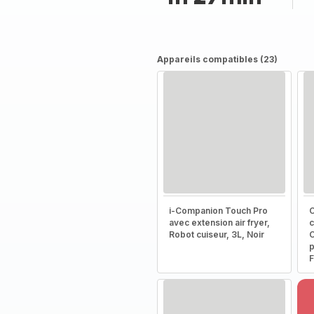
Appareils compatibles (23)
i-Companion Touch Pro
C
avec extension air fryer,
c
Robot cuiseur, 3L, Noir
C
p
F