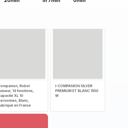
20min
1h 7min
0min
ompanion, Robot
I-COMPANION SILVER
uiseur, 14 fonctions,
PREMIUM ET BLANC 1550
apacité XL 10
W
ersonnes, Blanc,
abriqué en France