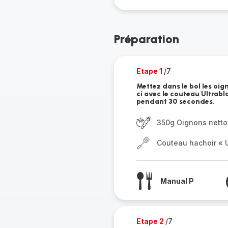
Préparation
Etape 1
/7
Mettez dans le bol les oi
ci avec le couteau Ultrab
pendant 30 secondes.
350g Oignons nett
Couteau hachoir « U
Manual P
Etape 2
/7