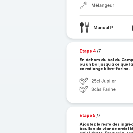
Mélangeur
Manual P
Etape 4
/7
En dehors du bol du Compa
ou un bol jusqu'à ce que l
ce mélange bière-farine.
25cl Jupiler
3càs Farine
Etape 5
/7
Ajoutez le reste des ingréd
boullon de viande émietté)