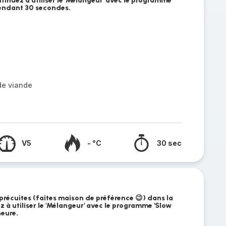
tinuez à utiliser le 'Mélangeur' avec le programme
pendant 30 secondes.
e
de viande
V5
- °C
30 sec
 précuites (faites maison de préférence 😉) dans la
z à utiliser le 'Mélangeur' avec le programme 'Slow
heure.