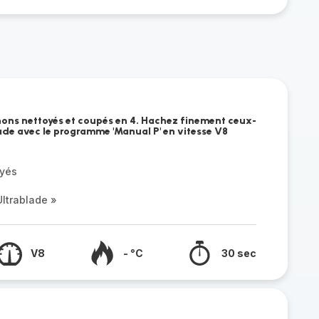
gnons nettoyés et coupés en 4. Hachez finement ceux-
lade avec le programme 'Manual P' en vitesse V8
oyés
ltrablade »
V8
- °C
30 sec