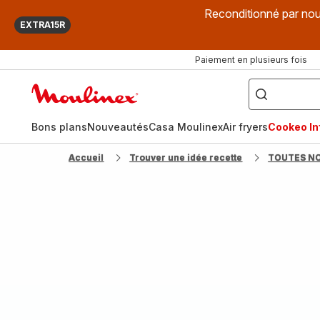
Reconditionné par nou
EXTRA15R
Paiement en plusieurs fois
["Que
recherchez-
Accueil
vous
?",
Moulinex
"Cookeo",
"Air
fryer",
Bons plans
Nouveautés
Casa Moulinex
Air fryers
Cookeo Inf
"Companion"]
Accueil
Trouver une idée recette
TOUTES N