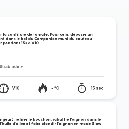
er la confiture de tomate. Pour cela, déposer un
nt dans le bol du Companion muni du couteau
r pendant 15s à V10.
ltrablade »
V10
- °C
15 sec
geur), retirer le bouchon, rabattre l'oignon dans le
'huile d'olive et faire blondir l'oignon en mode Slow