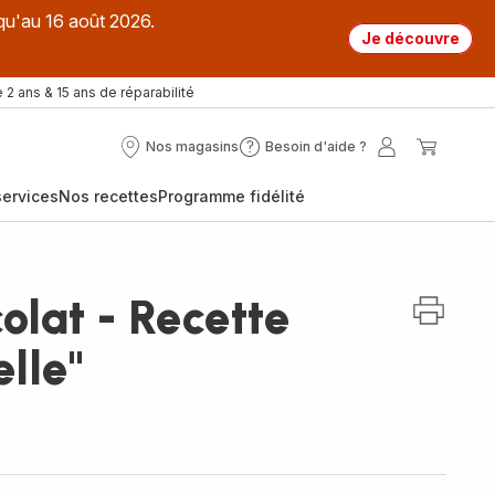
qu'au 16 août 2026.
Je découvre
 2 ans & 15 ans de réparabilité
Nos magasins
Besoin d'aide ?
Nos
Besoin
Mon
Mon
magasins
d'aide
compte
panier
ervices
Nos recettes
Programme fidélité
?
colat - Recette
elle"