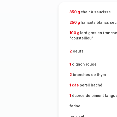
350 g
chair à saucisse
250 g
haricots blancs sec
100 g
lard gras en tranch
"cousteillou"
2
oeufs
1
oignon rouge
2
branches de thym
1 càs
persil haché
1
écorce de piment langue
farine
gros sel