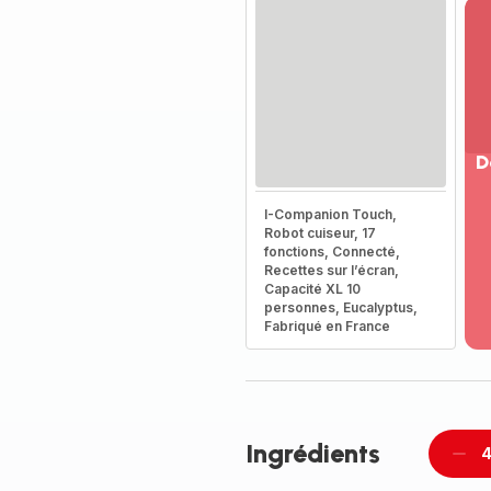
D
Vo
I-Companion Touch,
pl
Robot cuiseur, 17
-
fonctions, Connecté,
Dé
Recettes sur l’écran,
Capacité XL 10
la
personnes, Eucalyptus,
g
Fabriqué en France
co
-
Ingrédients
4
Supp
per