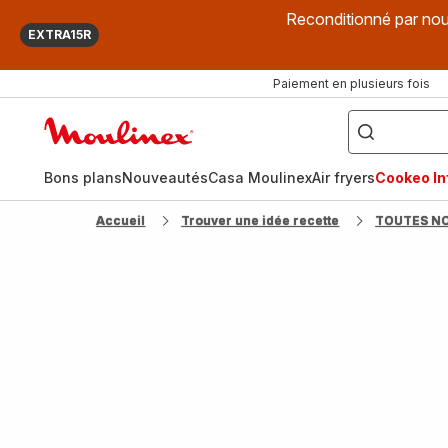
Reconditionné par nou
EXTRA15R
Paiement en plusieurs fois
["Que
recherchez-
Accueil
vous
?",
Moulinex
"Cookeo",
"Air
fryer",
Bons plans
Nouveautés
Casa Moulinex
Air fryers
Cookeo Inf
"Companion"]
Accueil
Trouver une idée recette
TOUTES N