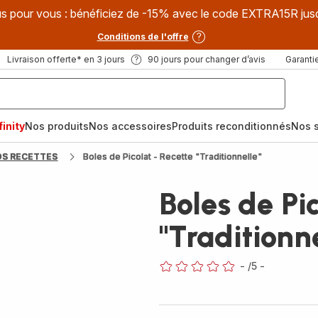
s pour vous : bénéficiez de -15% avec le code EXTRA15R jus
Conditions de l'offre
Livraison offerte* en 3 jours
90 jours pour changer d’avis
Garantie
inity
Nos produits
Nos accessoires
Produits reconditionnés
Nos s
OS RECETTES
Boles de Picolat - Recette "Traditionnelle"
Boles de Pi
"Traditionn
-
/5
-
ratings.0