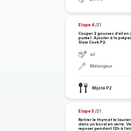
Etape 4
/21
Couper 2 gousses d'ail en 2
purée). Ajouter à la prépa
Slow Cook P2.
ail
Mélangeur
Mijoté P2
Etape 5
/21
Retirer le thym et le lauri
dans un bocal en verre. Ve
reposer pendant 12h à l'a