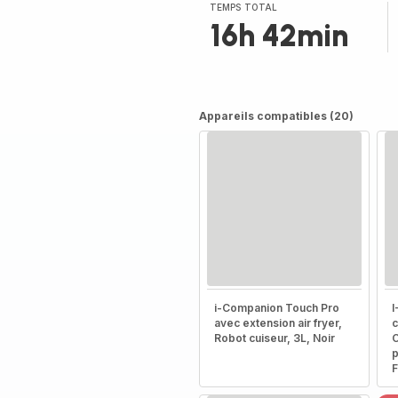
TEMPS TOTAL
16h 42min
Appareils compatibles (20)
i-Companion Touch Pro
I
avec extension air fryer,
c
Robot cuiseur, 3L, Noir
C
p
F