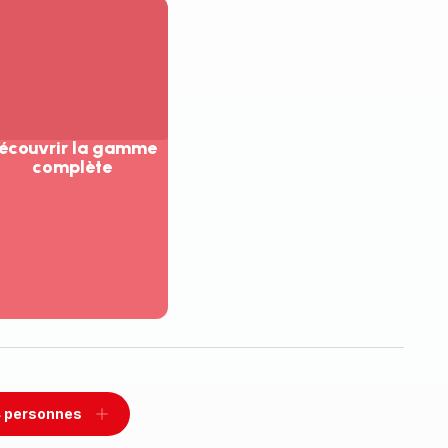
écouvrir la gamme
complète
ir
us...
couvrir
amme
mplète
 personnes
rimer
Ajouter
sonnes
personnes