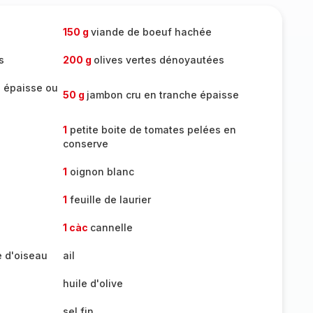
150 g
viande de boeuf hachée
s
200 g
olives vertes dénoyautées
e épaisse ou
50 g
jambon cru en tranche épaisse
1
petite boite de tomates pelées en
conserve
1
oignon blanc
1
feuille de laurier
1 càc
cannelle
 d'oiseau
ail
huile d'olive
sel fin