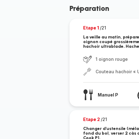
Préparation
Etape 1
/21
La veille au matin, prépar
oignon coupé grossièreme
hachoir ultrablade. Hache
1 oignon rouge
Couteau hachoir « U
Manuel P
Etape 2
/21
Changer d'ustensile (mélan
fond du bol, verser 2 càs d
Cook P1.