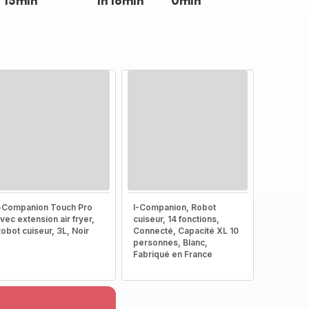
15min
1h 16min
0min
-Companion Touch Pro
I-Companion, Robot
vec extension air fryer,
cuiseur, 14 fonctions,
obot cuiseur, 3L, Noir
Connecté, Capacité XL 10
personnes, Blanc,
Fabriqué en France