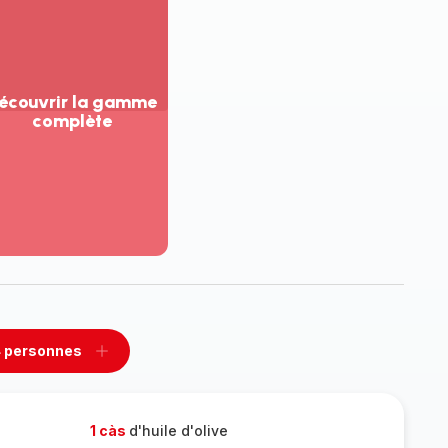
écouvrir la gamme
complète
ir
us...
couvrir
amme
mplète
 personnes
rimer
Ajouter
sonnes
personnes
1 càs
d'huile d'olive