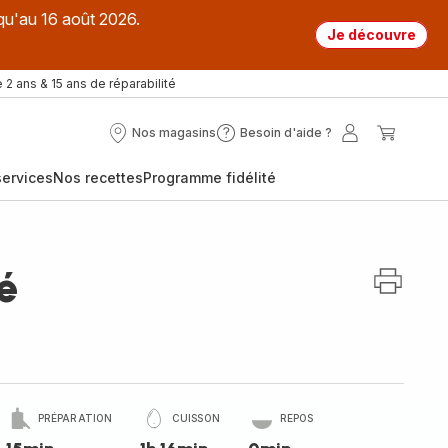
qu'au 16 août 2026.
Je découvre
 2 ans & 15 ans de réparabilité
Nos magasins
Besoin d'aide ?
Nos
Besoin
Mon
Mon
magasins
d'aide
compte
panier
ervices
Nos recettes
Programme fidélité
?
é
PRÉPARATION
CUISSON
REPOS