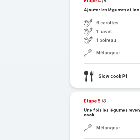
Etape 4
/8
Ajouter les légumes et la
6 carottes
1 navet
1 poireau
Mélangeur
Slow cook P1
Etape 5
/8
Une fois les légumes reve
cook.
Mélangeur