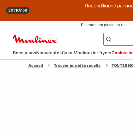
Reconditionné par nou
EXTRA15R
Paiement en plusieurs fois
["Que
recherchez-
Accueil
vous
?",
Moulinex
"Cookeo",
"Air
fryer",
Bons plans
Nouveautés
Casa Moulinex
Air fryers
Cookeo Inf
"Companion"]
Accueil
Trouver une idée recette
TOUTES N