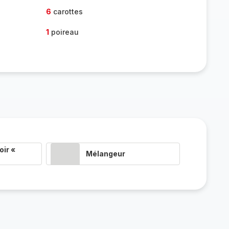
6
carottes
1
poireau
ir «
Mélangeur