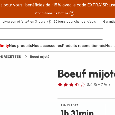
s pour vous : bénéficiez de -15% avec le code EXTRA15R jus
Conditions de l'offre
Livraison offerte* en 3 jours
90 jours pour changer d’avis
Garantie
inity
Nos produits
Nos accessoires
Produits reconditionnés
Nos s
OS RECETTES
Boeuf mijoté
Boeuf mijot
3.4
/5
-
7 Avis
ratings.3.4
TEMPS TOTAL
1h 31min