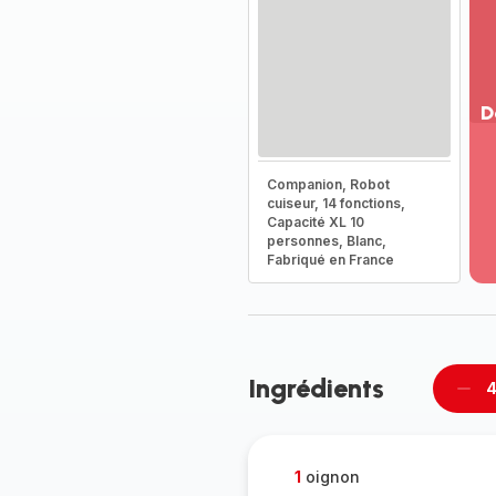
D
Vo
pl
Companion, Robot
-
cuiseur, 14 fonctions,
Dé
Capacité XL 10
personnes, Blanc,
la
Fabriqué en France
g
co
-
Ingrédients
4
Supp
per
1
oignon