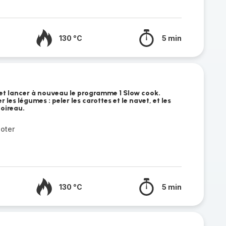
130 °C
5 min
 et lancer à nouveau le programme 1 Slow cook.
les légumes : peler les carottes et le navet, et les
poireau.
oter
130 °C
5 min