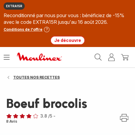
EXTRA15R
Reconditionné par nous pour vous : bénéficiez de -15%
avec le code EXTRA15R jusqu'au 16 août 2026.
Conditions de l'offre
Je découvre
Accueil
Ouvrir
Mon
Mon
Moulinex
le
compte
panie
menu
TOUTES NOS RECETTES
Boeuf brocolis
3.8
/5
-
ratings.3.8
8 Avis