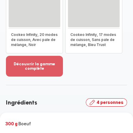
Cookeo Infinity, 20 modes
Cookeo Infinity, 17 modes
de cuisson, Avec pale de
de cuisson, Sans pale de
mélange, Noir
mélange, Bleu Trust
Découvrir la gamme
complète
Voir
plus...
-
Découvrir
la
Ingrédients
4 personnes
gamme
complète
-
300 g
Boeuf