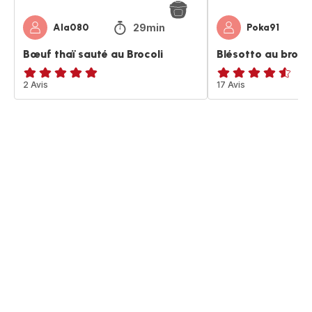
29min
Ala080
Poka91
Bœuf thaï sauté au Brocoli
Blésotto au brocol
Avis
2 Avis
ratings.4.5
17 Avis
5
étoiles
(moyenne)