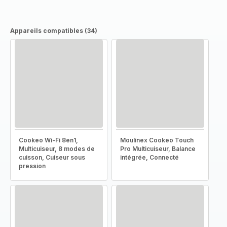
Appareils compatibles (34)
Cookeo Wi-Fi 8en1,
Moulinex Cookeo Touch
Multicuiseur, 8 modes de
Pro Multicuiseur, Balance
cuisson, Cuiseur sous
intégrée, Connecté
pression