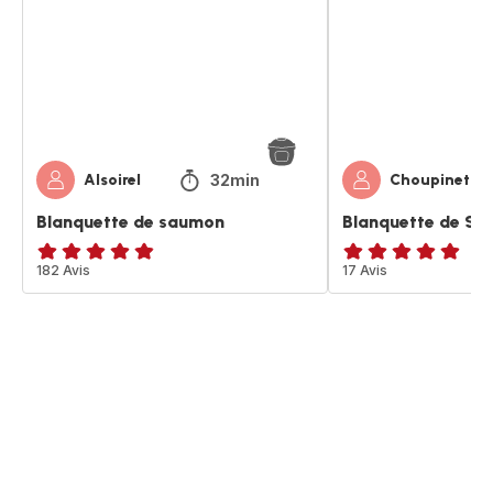
32min
Alsoirel
Choupinette
Blanquette de saumon
Blanquette de S
ratings.4.8
182 Avis
Avis
17 Avis
5
étoiles
(moyenne)