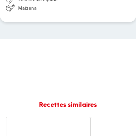
Maïzena
Recettes similaires
Blanquette
Blanquette
de
de
saumon
Saumon