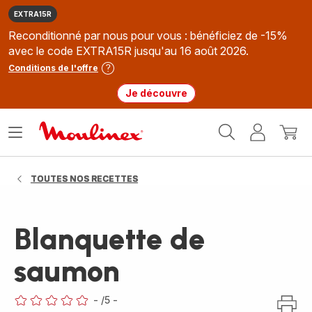
EXTRA15R
Reconditionné par nous pour vous : bénéficiez de -15%
avec le code EXTRA15R jusqu'au 16 août 2026.
Conditions de l'offre
Je découvre
Accueil
Ouvrir
Mon
Mon
Moulinex
le
compte
panie
menu
TOUTES NOS RECETTES
Blanquette de
saumon
-
/5
-