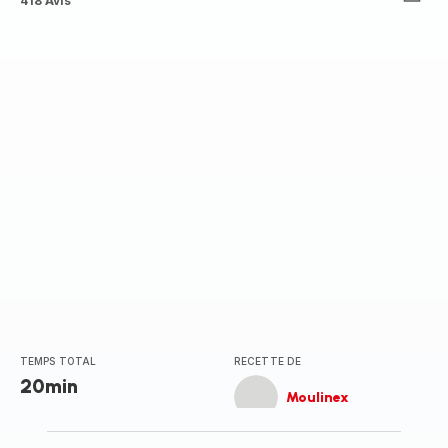
ratings.4.6
418 Avis
TEMPS TOTAL
RECETTE DE
20min
Moulinex