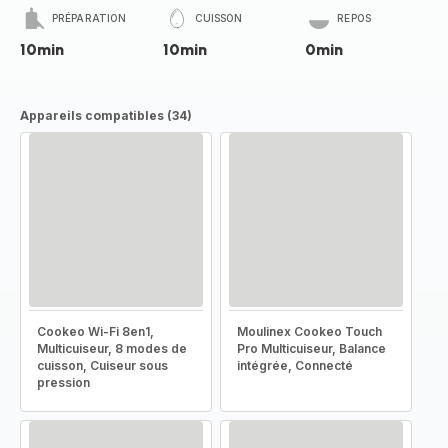
PRÉPARATION
CUISSON
REPOS
10min
10min
0min
Appareils compatibles (34)
Cookeo Wi-Fi 8en1,
Moulinex Cookeo Touch
Multicuiseur, 8 modes de
Pro Multicuiseur, Balance
cuisson, Cuiseur sous
intégrée, Connecté
pression