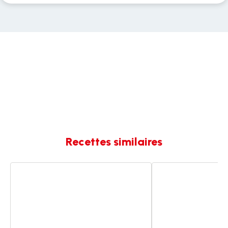
Recettes similaires
Blanquette
Blanquette
saumon
de
coco
saumon