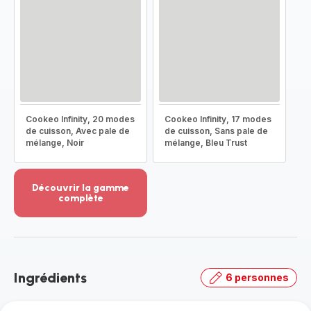
Cookeo Infinity, 20 modes
Cookeo Infinity, 17 modes
de cuisson, Avec pale de
de cuisson, Sans pale de
mélange, Noir
mélange, Bleu Trust
Découvrir la gamme
complète
Voir
plus...
-
Découvrir
la
Ingrédients
6 personnes
gamme
complète
-