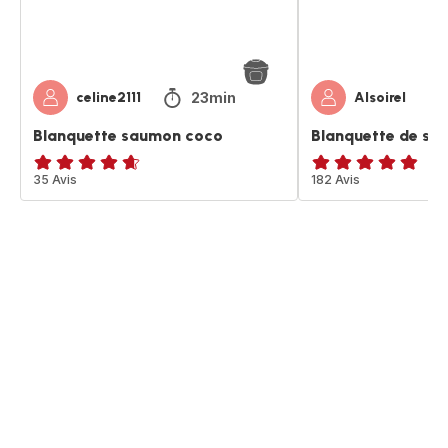
23min
celine2111
Alsoirel
Blanquette saumon coco
Blanquette de sa
ratings.4.6
35 Avis
ratings.4.8
182 Avis