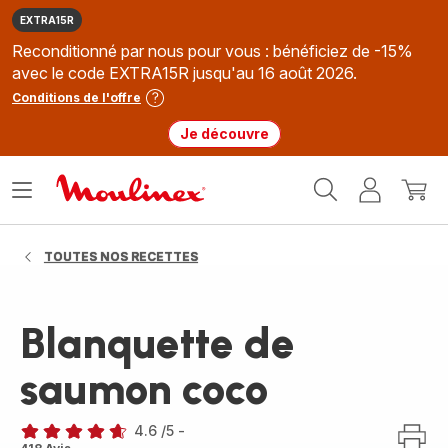
EXTRA15R
Reconditionné par nous pour vous : bénéficiez de -15%
avec le code EXTRA15R jusqu'au 16 août 2026.
Conditions de l'offre
Je découvre
Accueil
Ouvrir
Mon
Mon
Moulinex
le
compte
panie
menu
TOUTES NOS RECETTES
Blanquette de
saumon coco
4.6
/5
-