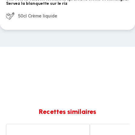
Servez la blanquette sur le riz
50cl Crème liquide
Recettes similaires
Blanquette
Blanquette
de
de