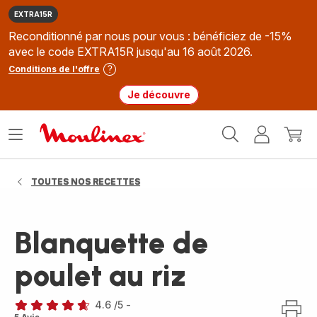
EXTRA15R
Reconditionné par nous pour vous : bénéficiez de -15%
avec le code EXTRA15R jusqu'au 16 août 2026.
Conditions de l'offre
Je découvre
Accueil
Ouvrir
Mon
Mon
Moulinex
le
compte
panie
menu
TOUTES NOS RECETTES
Blanquette de
poulet au riz
4.6
/5
-