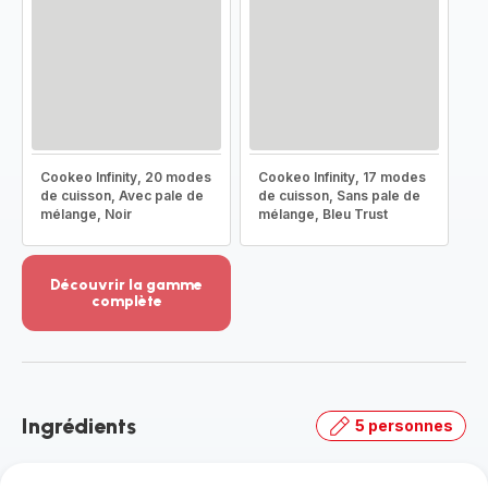
Cookeo Infinity, 20 modes
Cookeo Infinity, 17 modes
de cuisson, Avec pale de
de cuisson, Sans pale de
mélange, Noir
mélange, Bleu Trust
Découvrir la gamme
complète
Voir
plus...
-
Découvrir
la
Ingrédients
5 personnes
gamme
complète
-