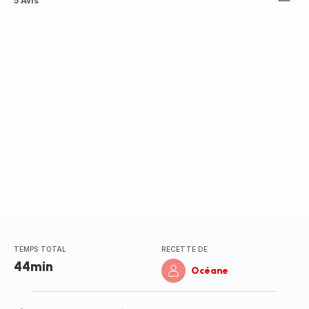
ratings.4.6
5 Avis
TEMPS TOTAL
RECETTE DE
44min
Océane