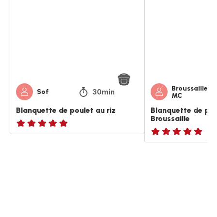
poulet
poulet
au
au
riz
riz
de
Broussaille
Broussaille
30min
Sof
MC
Blanquette de poulet au riz
Blanquette de pou
Broussaille
ratings.NaN
ratings.NaN