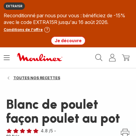
EXTRA15R
Reconditionné par nous pour vous : bénéficiez de -15%
avec le code EXTRA15R jusqu'au 16 août 2026.
Conditions de l'offre
Je découvre
Accueil
Ouvrir
Mon
Mon
Moulinex
le
compte
panie
menu
TOUTES NOS RECETTES
Blanc de poulet
façon poulet au pot
4.8
/5
-