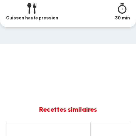
Cuisson haute pression
30 min
Recettes similaires
Poulet
Potée
façon
de