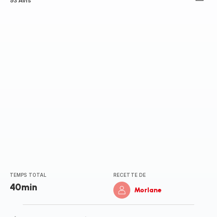
ratings.4.8
93 Avis
TEMPS TOTAL
RECETTE DE
40min
Morlane