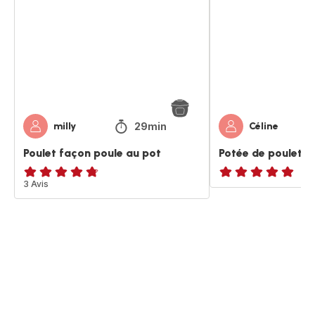
poule
poulet
au
à
pot
ma
façon
29min
milly
Céline
Poulet façon poule au pot
Potée de poulet 
ratings.4.7
3 Avis
ratings.NaN