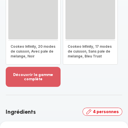
Cookeo Infinity, 20 modes
Cookeo Infinity, 17 modes
de cuisson, Avec pale de
de cuisson, Sans pale de
mélange, Noir
mélange, Bleu Trust
Découvrir la gamme
complète
Voir
plus...
-
Découvrir
la
Ingrédients
4 personnes
gamme
complète
-