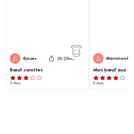
aux
carottes
2h 29min
4joues
Marmiton45
Bœuf carottes
Mon bœuf aux ca
Avis
3 Avis
Avis
9 Avis
3
4
étoiles
étoiles
(moyenne)
(moyenne)