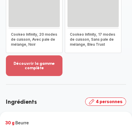
Cookeo Infinity, 20 modes
Cookeo Infinity, 17 modes
de cuisson, Avec pale de
de cuisson, Sans pale de
mélange, Noir
mélange, Bleu Trust
Découvrir la gamme
complète
Voir
plus...
-
Découvrir
la
Ingrédients
4 personnes
gamme
complète
-
30 g
Beurre