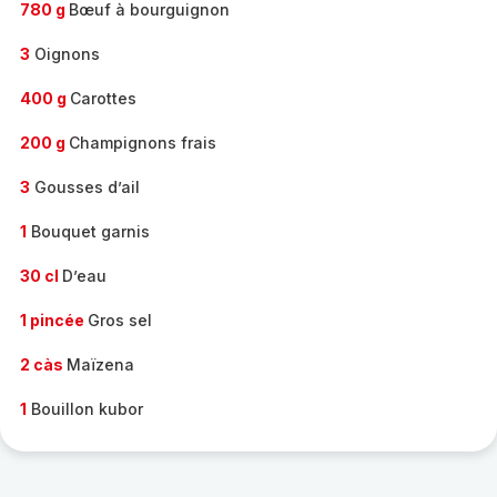
780 g
Bœuf à bourguignon
3
Oignons
400 g
Carottes
200 g
Champignons frais
3
Gousses d’ail
1
Bouquet garnis
30 cl
D’eau
1 pincée
Gros sel
2 càs
Maïzena
1
Bouillon kubor