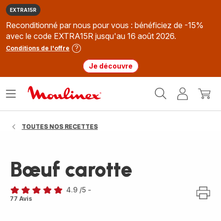
EXTRA15R
Reconditionné par nous pour vous : bénéficiez de -15%
avec le code EXTRA15R jusqu'au 16 août 2026.
Conditions de l'offre
Je découvre
Accueil
Ouvrir
Mon
Mon
Moulinex
le
compte
panie
menu
TOUTES NOS RECETTES
Bœuf carotte
4.9
/5
-
ratings.4.9
77 Avis