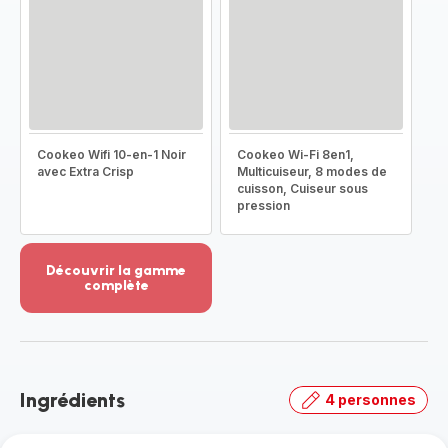
Cookeo Wifi 10-en-1 Noir
Cookeo Wi-Fi 8en1,
avec Extra Crisp
Multicuiseur, 8 modes de
cuisson, Cuiseur sous
pression
Découvrir la gamme
complète
Voir
plus...
-
Découvrir
la
Ingrédients
4 personnes
gamme
complète
-