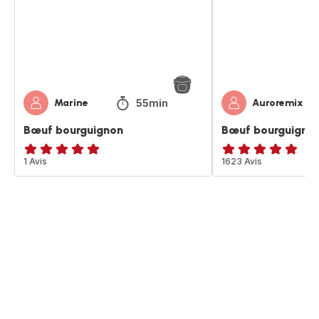
55min
Marine
Auroremix
Bœuf bourguignon
Bœuf bourguigno
Avis
1 Avis
ratings.4.8
1623 Avis
5
étoiles
(moyenne)