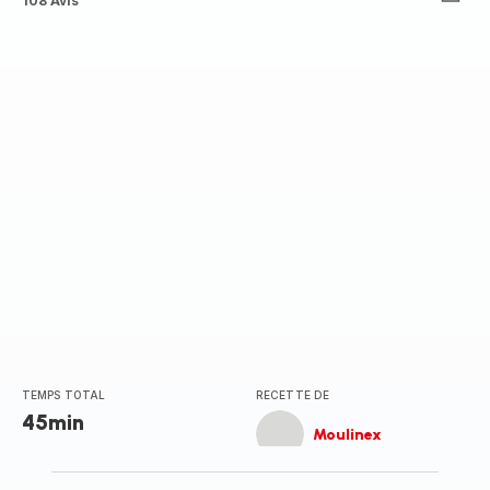
ratings.4.5
108 Avis
TEMPS TOTAL
RECETTE DE
45min
Moulinex