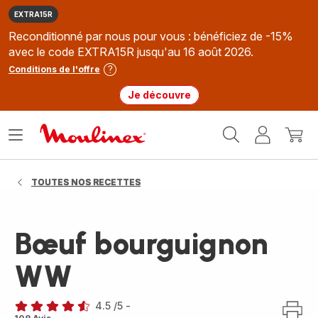
EXTRA15R
Reconditionné par nous pour vous : bénéficiez de -15%
avec le code EXTRA15R jusqu'au 16 août 2026.
Conditions de l'offre
Je découvre
Accueil
Ouvrir
Mon
Mon
Moulinex
le
compte
panie
menu
TOUTES NOS RECETTES
Bœuf bourguignon
WW
4.5
/5
-