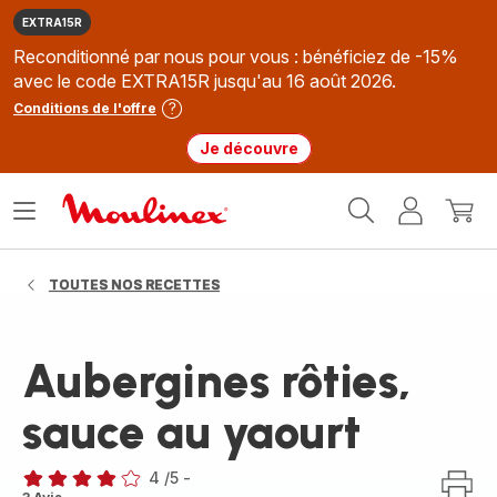
EXTRA15R
Reconditionné par nous pour vous : bénéficiez de -15%
avec le code EXTRA15R jusqu'au 16 août 2026.
Conditions de l'offre
Je découvre
Accueil
Ouvrir
Mon
Mon
Moulinex
le
compte
panie
menu
TOUTES NOS RECETTES
Aubergines rôties,
sauce au yaourt
4
/5
-