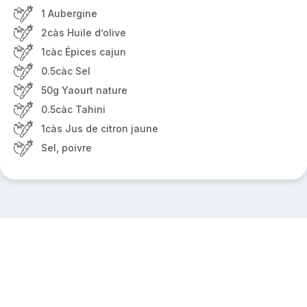
1 Aubergine
2càs Huile d’olive
1càc Épices cajun
0.5càc Sel
50g Yaourt nature
0.5càc Tahini
1càs Jus de citron jaune
Sel, poivre