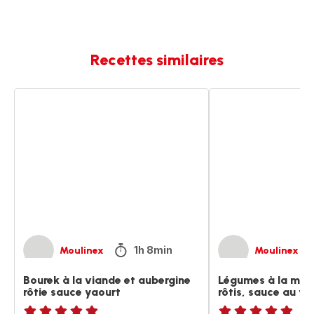
Recettes similaires
Bourek
Légumes
à
à
la
la
viande
méditerranéenne
et
rôtis,
aubergine
sauce
rôtie
au
sauce
yaourt
yaourt
1h 8min
Moulinex
Moulinex
Bourek à la viande et aubergine
Légumes à la méd
rôtie sauce yaourt
rôtis, sauce au ya