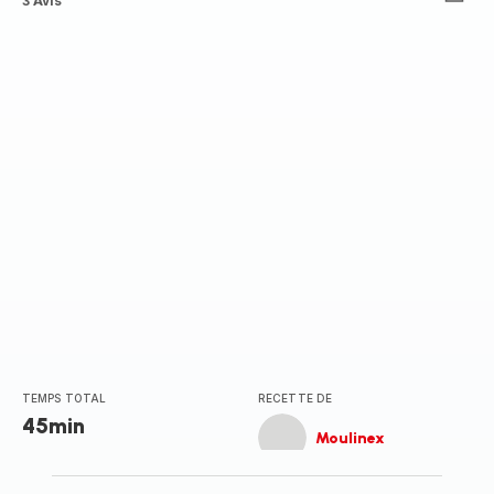
Avis
3 Avis
4
étoiles
(moyenne)
TEMPS TOTAL
RECETTE DE
45min
Moulinex