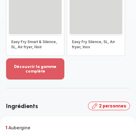
Easy Fry Smart & Silence,
Easy Fry Silence, 5L, Air
5L, Air fryer, Noir
fryer, Inox
Découvrir la gamme
complète
Voir
plus...
-
Découvrir
la
Ingrédients
2 personnes
gamme
complète
-
1
Aubergine