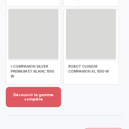
I-COMPANION SILVER
ROBOT CUISEUR
PREMIUM ET BLANC 1550
COMPANION XL 1550 W
W
Découvrir la gamme
complète
Voir
plus...
-
Découvrir
la