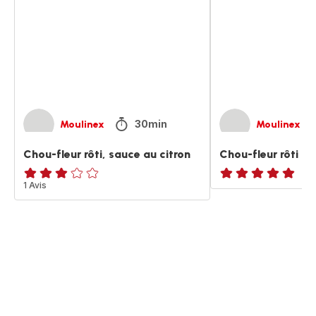
sauce
au
citron
30min
Moulinex
Moulinex
Chou-fleur rôti, sauce au citron
Chou-fleur rôti
Avis
1 Avis
Avis
3
5
étoiles
étoiles
(moyenne)
(moyenne)