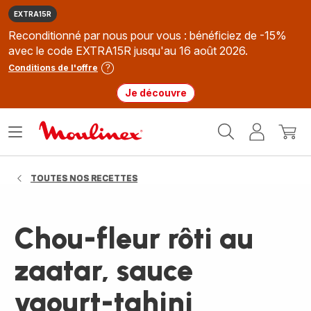
EXTRA15R
Reconditionné par nous pour vous : bénéficiez de -15%
avec le code EXTRA15R jusqu'au 16 août 2026.
Conditions de l'offre
Je découvre
Accueil
Ouvrir
Mon
Mon
Moulinex
le
compte
panie
menu
TOUTES NOS RECETTES
Chou-fleur rôti au
zaatar, sauce
yaourt-tahini