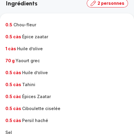
Ingrédients
2 personnes
gamme
complète
-
0.5
Chou-fleur
0.5 càs
Épice zaatar
1 càs
Huile d’olive
70 g
Yaourt grec
0.5 càs
Huile d’olive
0.5 càs
Tahini
0.5 càc
Épices Zaatar
0.5 càs
Ciboulette ciselée
0.5 càs
Persil haché
Sel