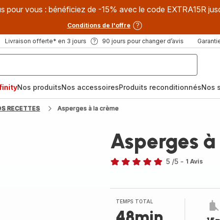
s pour vous : bénéficiez de -15% avec le code EXTRA15R jus
Conditions de l'offre
Livraison offerte* en 3 jours
90 jours pour changer d’avis
Garantie
inity
Nos produits
Nos accessoires
Produits reconditionnés
Nos s
OS RECETTES
Asperges à la crème
Asperges à
5
/5
-
1 Avis
Avis
5
étoiles
(moyenne)
TEMPS TOTAL
48min