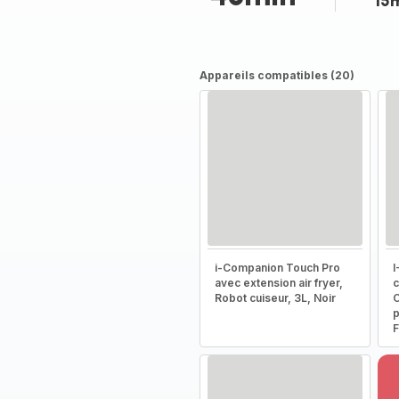
15
Appareils compatibles (20)
i-Companion Touch Pro
I
avec extension air fryer,
c
Robot cuiseur, 3L, Noir
C
p
F