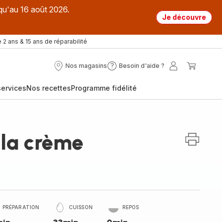
qu'au 16 août 2026.
Je découvre
 2 ans & 15 ans de réparabilité
Nos magasins
Besoin d'aide ?
Nos
Besoin
Mon
Mon
magasins
d'aide
compte
panier
ervices
Nos recettes
Programme fidélité
?
 la crème
PRÉPARATION
CUISSON
REPOS