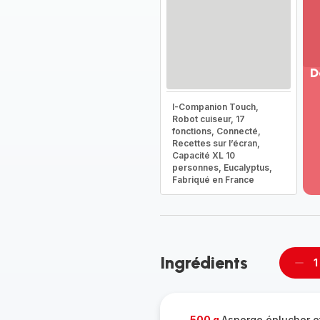
D
Vo
I-Companion Touch,
pl
Robot cuiseur, 17
-
fonctions, Connecté,
Dé
Recettes sur l’écran,
Capacité XL 10
la
personnes, Eucalyptus,
g
Fabriqué en France
co
-
Ingrédients
1
Supp
per
500 g
Asperge éplucher e