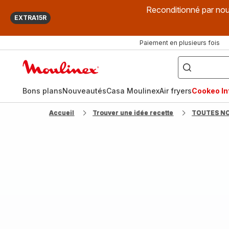
Reconditionné par nou
EXTRA15R
Paiement en plusieurs fois
["Que
recherchez-
Accueil
vous
?",
Moulinex
"Cookeo",
"Air
fryer",
Bons plans
Nouveautés
Casa Moulinex
Air fryers
Cookeo Inf
"Companion"]
Accueil
Trouver une idée recette
TOUTES N