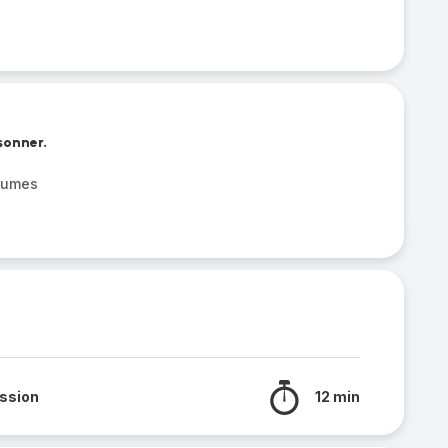
isonner.
égumes
ssion
12 min