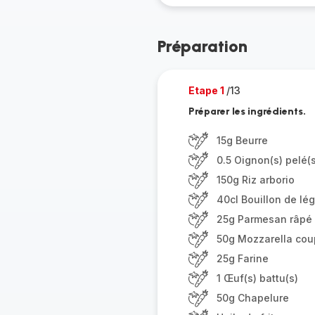
Préparation
Etape 1
/13
Préparer les ingrédients.
15g Beurre
0.5 Oignon(s) pelé(s
150g Riz arborio
40cl Bouillon de l
25g Parmesan râpé
50g Mozzarella cou
25g Farine
1 Œuf(s) battu(s)
50g Chapelure