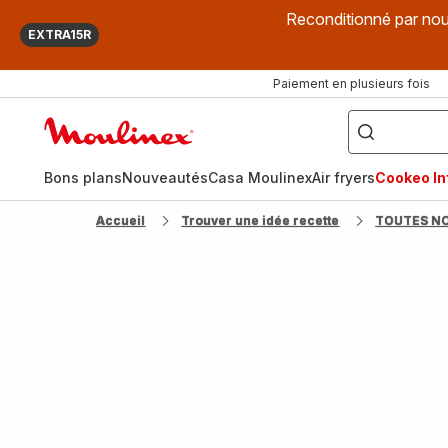
Reconditionné par nou
EXTRA15R
Paiement en plusieurs fois
["Que
recherchez-
Accueil
vous
?",
Moulinex
"Cookeo",
"Air
fryer",
Bons plans
Nouveautés
Casa Moulinex
Air fryers
Cookeo Inf
"Companion"]
Accueil
Trouver une idée recette
TOUTES N