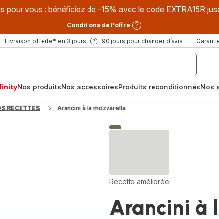
s pour vous : bénéficiez de -15% avec le code EXTRA15R jus
Conditions de l'offre
Livraison offerte* en 3 jours
90 jours pour changer d’avis
Garantie
inity
Nos produits
Nos accessoires
Produits reconditionnés
Nos s
OS RECETTES
Arancini à la mozzarella
Recette améliorée
Arancini à 