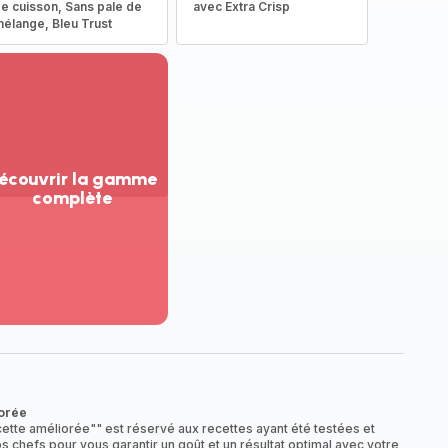
e cuisson, Sans pale de
avec Extra Crisp
élange, Bleu Trust
écouvrir la gamme
complète
ir
us...
couvrir
amme
mplète
orée
ette améliorée"" est réservé aux recettes ayant été testées et
s chefs pour vous garantir un goût et un résultat optimal avec votre