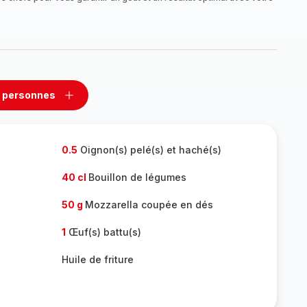
 personnes
rimer
Ajouter
sonnes
personnes
0.5
Oignon(s) pelé(s) et haché(s)
40 cl
Bouillon de légumes
50 g
Mozzarella coupée en dés
1
Œuf(s) battu(s)
Huile de friture