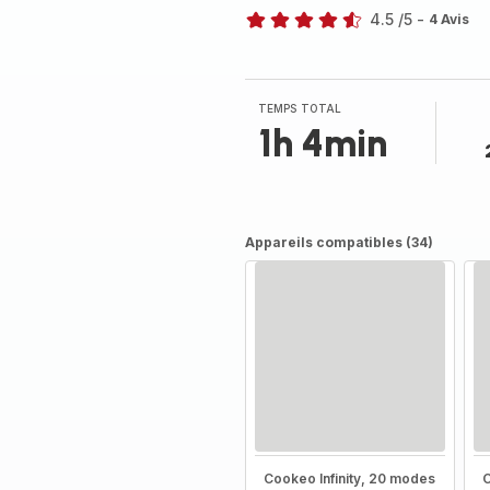
4.5
/5
-
4 Avis
ratings.4.5
TEMPS TOTAL
1h 4min
Appareils compatibles (34)
Cookeo Infinity, 20 modes
C