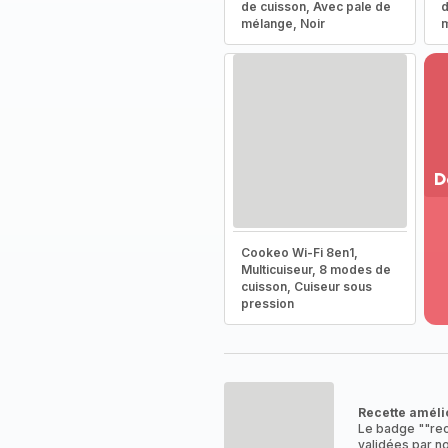
de cuisson, Avec pale de
d
mélange, Noir
m
D
Vo
pl
Cookeo Wi-Fi 8en1,
-
Multicuiseur, 8 modes de
Dé
cuisson, Cuiseur sous
la
pression
g
co
-
Recette améli
Le badge ""rec
validées par no