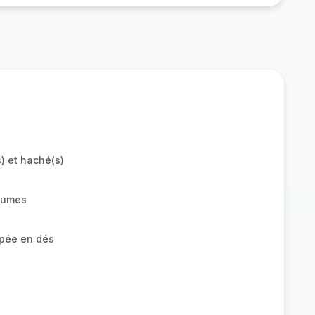
) et haché(s)
égumes
pée en dés