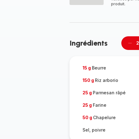
produit.
Ingrédients
2
Supp
per
15 g
Beurre
150 g
Riz arborio
25 g
Parmesan râpé
25 g
Farine
50 g
Chapelure
Sel, poivre