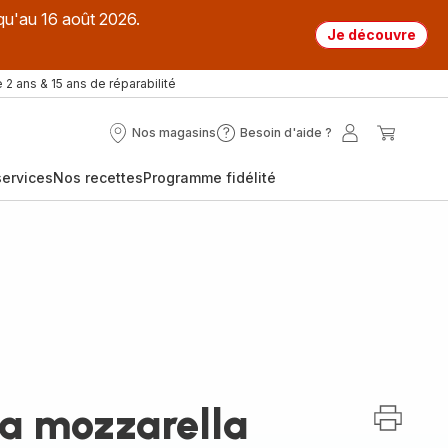
qu'au 16 août 2026.
Je découvre
 2 ans & 15 ans de réparabilité
Nos magasins
Besoin d'aide ?
Nos
Besoin
Mon
Mon
magasins
d'aide
compte
panier
ervices
Nos recettes
Programme fidélité
?
la mozzarella