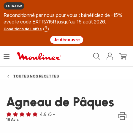
EXTRA15R
Reconditionné par nous pour vous : bénéficiez de -15%
avec le code EXTRA15R jusqu'au 16 août 2026.
Conditions de l'offre
Je découvre
Accueil
Ouvrir
Mon
Mon
Moulinex
le
compte
panie
menu
TOUTES NOS RECETTES
Agneau de Pâques
4.8
/5
-
ratings.4.8
16 Avis