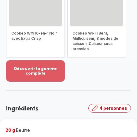
Cookeo Wifi 10-en-1 Noir
Cookeo Wi-Fi 8en1,
avec Extra Crisp
Multicuiseur, 8 modes de
cuisson, Cuiseur sous
pression
Découvrir la gamme
complète
Voir
plus...
-
Découvrir
la
Ingrédients
4 personnes
gamme
complète
-
20 g
Beurre