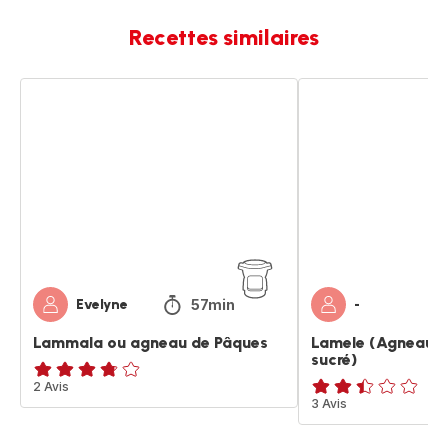
Recettes similaires
Lammala
Lamele
ou
(Agneau
agneau
de
de
Pâques
Pâques
sucré)
57min
Evelyne
-
Lammala ou agneau de Pâques
Lamele (Agneau d
sucré)
ratings.3.7
2 Avis
ratings.2.4
3 Avis