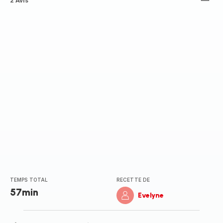
ratings.3.7
2 Avis
TEMPS TOTAL
RECETTE DE
57min
Evelyne