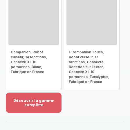
Companion, Robot
I-Companion Touch,
cuiseur, 14 fonctions,
Robot cuiseur, 17
Capacité XL 10
fonctions, Connecté,
personnes, Blanc,
Recettes sur l’écran,
Fabriqué en France
Capacité XL 10
personnes, Eucalyptus,
Fabriqué en France
Découvrir la gamme
complète
Voir
plus...
-
Découvrir