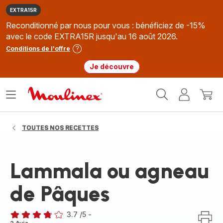
EXTRA15R
Reconditionné par nous pour vous : bénéficiez de -15%
avec le code EXTRA15R jusqu'au 16 août 2026.
Conditions de l'offre
Je découvre
Accueil
Ouvrir
Mon
Mon
Moulinex
le
compte
panie
menu
TOUTES NOS RECETTES
Lammala ou agneau
de Pâques
3.7
/5
-