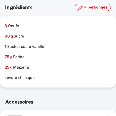
la
Ingrédients
4 personnes
gamme
complète
-
3
Oeufs
90 g
Sucre
1
Sachet sucre vanillé
75 g
Farine
25 g
Maïzena
Levure chimique
Accessoires