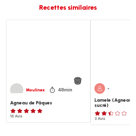
Recettes similaires
Agneau
Lamele
de
(Agneau
Pâques
de
Pâques
sucré)
-
48min
Moulinex
Lamele (Agneau d
Agneau de Pâques
sucré)
ratings.4.8
16 Avis
ratings.2.4
3 Avis