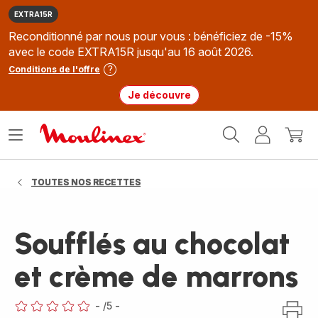
EXTRA15R
Reconditionné par nous pour vous : bénéficiez de -15%
avec le code EXTRA15R jusqu'au 16 août 2026.
Conditions de l'offre
Je découvre
Accueil
Ouvrir
Mon
Mon
Moulinex
le
compte
panie
menu
TOUTES NOS RECETTES
Soufflés au chocolat
et crème de marrons
-
/5
-