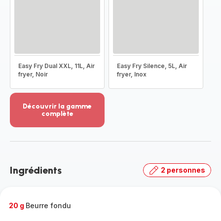
Easy Fry Dual XXL, 11L, Air
Easy Fry Silence, 5L, Air
fryer, Noir
fryer, Inox
Découvrir la gamme
complète
Voir
plus...
-
Découvrir
la
Ingrédients
2 personnes
gamme
complète
-
20 g
Beurre fondu