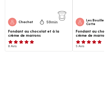
de
de
marrons
marrons
Les Bouille-
59min
Chachat
Cotte
Fondant au chocolat et à la
Fondant au chocol
crème de marrons
crème de marrons
ratings.4.9
8 Avis
Avis
5 Avis
5
étoiles
(moyenne)