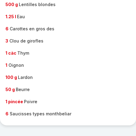
500 g
Lentilles blondes
1.25 l
Eau
6
Carottes en gros des
3
Clou de girofles
1 càc
Thym
1
Oignon
100 g
Lardon
50 g
Beurre
1 pincée
Poivre
6
Saucisses types monthbeliar