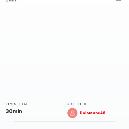
Avis
2 Avis
5
étoiles
(moyenne)
TEMPS TOTAL
RECETTE DE
30min
Doloreane45