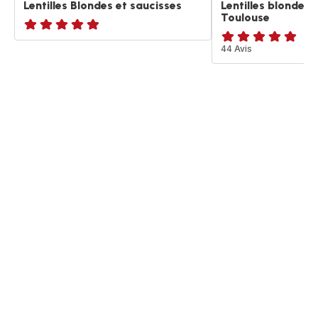
Lentilles Blondes et saucisses
Lentilles blondes 
Toulouse
ratings.NaN
ratings.4.9
44 Avis