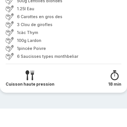
500g Lentilles blondes
1.25l Eau
6 Carottes en gros des
3 Clou de girofles
1càc Thym
100g Lardon
1pincée Poivre
6 Saucisses types monthbeliar
Cuisson haute pression
18 min