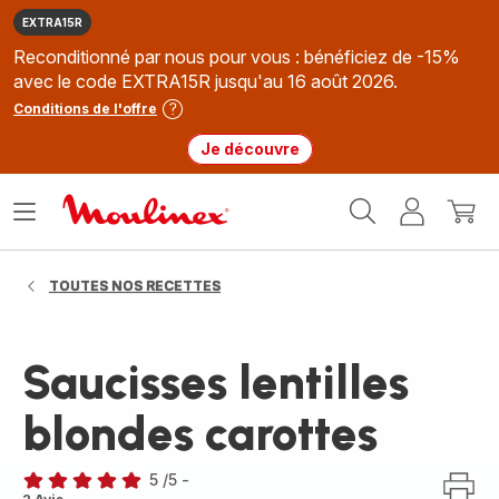
EXTRA15R
Reconditionné par nous pour vous : bénéficiez de -15%
avec le code EXTRA15R jusqu'au 16 août 2026.
Conditions de l'offre
Je découvre
Accueil
Ouvrir
Mon
Mon
Moulinex
le
compte
panie
menu
TOUTES NOS RECETTES
Saucisses lentilles
blondes carottes
5
/5
-