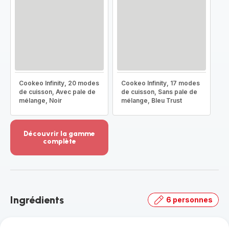
Cookeo Infinity, 20 modes
Cookeo Infinity, 17 modes
de cuisson, Avec pale de
de cuisson, Sans pale de
mélange, Noir
mélange, Bleu Trust
Découvrir la gamme
complète
Voir
plus...
-
Découvrir
la
Ingrédients
6 personnes
gamme
complète
-