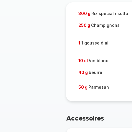
300 g
Riz spécial risotto
250 g
Champignons
1
1 gousse d'ail
10 cl
Vin blanc
40 g
beurre
50 g
Parmesan
Accessoires