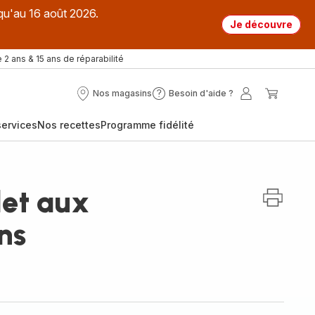
qu'au 16 août 2026.
Je découvre
 2 ans & 15 ans de réparabilité
Nos magasins
Besoin d'aide ?
Nos
Besoin
Mon
Mon
magasins
d'aide
compte
panier
ervices
Nos recettes
Programme fidélité
?
let aux
ns