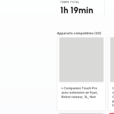
(moyenne)
TEMPS TOTAL
1h 19min
Appareils compatibles (20)
i-Companion Touch Pro
I
avec extension air fryer,
c
Robot cuiseur, 3L, Noir
C
p
F