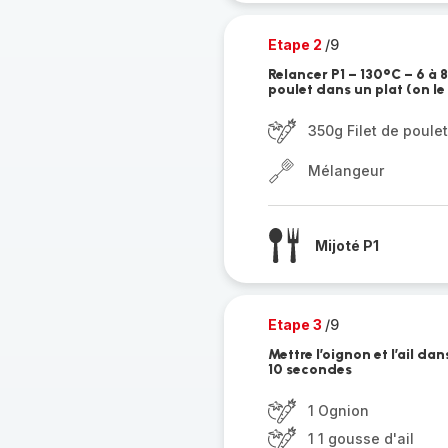
Etape 2
/9
Relancer P1 – 130°C – 6 à 8
poulet dans un plat (on le 
350g Filet de poulet
Mélangeur
Mijoté P1
Etape 3
/9
Mettre l’oignon et l’ail da
10 secondes
1 Ognion
1 1 gousse d'ail