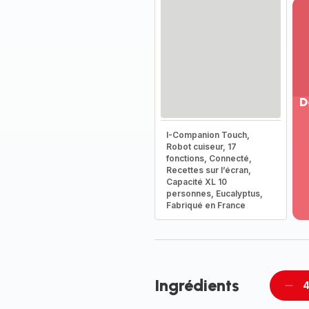
D
Vo
I-Companion Touch,
pl
Robot cuiseur, 17
-
fonctions, Connecté,
Dé
Recettes sur l’écran,
Capacité XL 10
la
personnes, Eucalyptus,
g
Fabriqué en France
co
-
Ingrédients
4
Supp
per