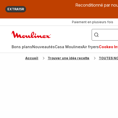
Reconditionné par nou
EXTRA15R
Paiement en plusieurs fois
["Que
recherchez-
Accueil
vous
?",
Moulinex
"Cookeo",
"Air
fryer",
Bons plans
Nouveautés
Casa Moulinex
Air fryers
Cookeo Inf
"Companion"]
Accueil
Trouver une idée recette
TOUTES N