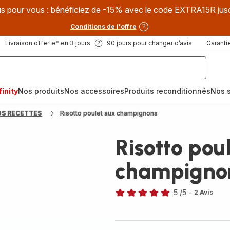
s pour vous : bénéficiez de -15% avec le code EXTRA15R jus
Conditions de l'offre
Livraison offerte* en 3 jours
90 jours pour changer d’avis
Garantie
inity
Nos produits
Nos accessoires
Produits reconditionnés
Nos s
OS RECETTES
Risotto poulet aux champignons
Risotto pou
champigno
5
/5
-
2 Avis
Avis
5
étoiles