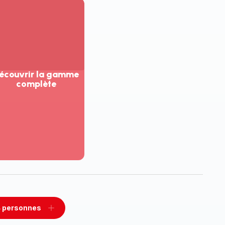
écouvrir la gamme
complète
ir
us...
couvrir
amme
mplète
 personnes
rimer
Ajouter
sonnes
personnes