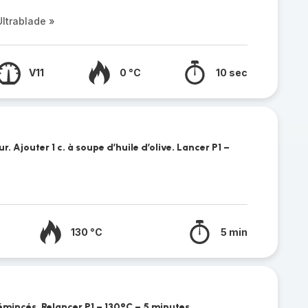
ltrablade »
V11
0 °C
10 sec
. Ajouter 1 c. à soupe d’huile d’olive. Lancer P1 –
130 °C
5 min
mincés. Relancer P1 – 130°C – 5 minutes