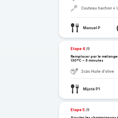
Couteau hachoir « U
Manuel P
Etape 4
/9
Remplacer par le mélangeur
130°C – 5 minutes
2càs Huile d'olive
Mijoté P1
Etape 5
/9
Ajouter les champignons é