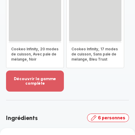
Cookeo Infinity, 20 modes
Cookeo Infinity, 17 modes
de cuisson, Avec pale de
de cuisson, Sans pale de
mélange, Noir
mélange, Bleu Trust
Découvrir la gamme
complète
Voir
plus...
-
Découvrir
la
Ingrédients
6 personnes
gamme
complète
-