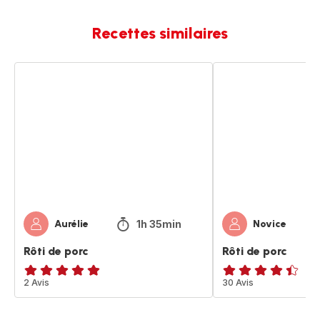
Recettes similaires
Rôti
Rôti
de
de
porc
porc
1h 35min
Aurélie
Novice
Rôti de porc
Rôti de porc
Avis
2 Avis
ratings.4.4
30 Avis
5
étoiles