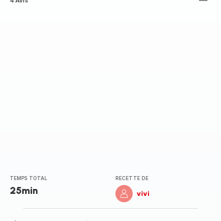
ratings.4.7
4 Avis
TEMPS TOTAL
RECETTE DE
25min
vivi