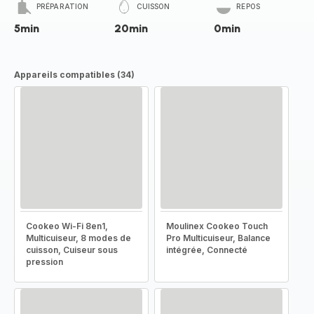
PRÉPARATION
CUISSON
REPOS
5min
20min
0min
Appareils compatibles (34)
Cookeo Wi-Fi 8en1,
Moulinex Cookeo Touch
Multicuiseur, 8 modes de
Pro Multicuiseur, Balance
cuisson, Cuiseur sous
intégrée, Connecté
pression