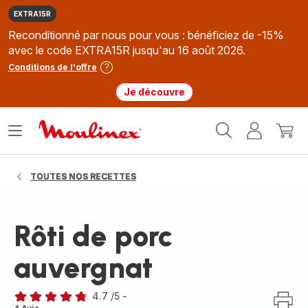
EXTRA15R
Reconditionné par nous pour vous : bénéficiez de -15%
avec le code EXTRA15R jusqu'au 16 août 2026.
Conditions de l'offre
Je découvre
Accueil
Ouvrir
Mon
Mon
Moulinex
le
compte
panie
menu
TOUTES NOS RECETTES
Rôti de porc
auvergnat
4.7
/5
-