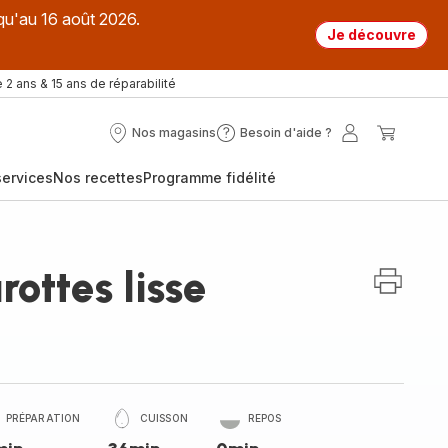
qu'au 16 août 2026.
Je découvre
 2 ans & 15 ans de réparabilité
Nos magasins
Besoin d'aide ?
Nos
Besoin
Mon
Mon
magasins
d'aide
compte
panier
ervices
Nos recettes
Programme fidélité
?
rottes lisse
PRÉPARATION
CUISSON
REPOS