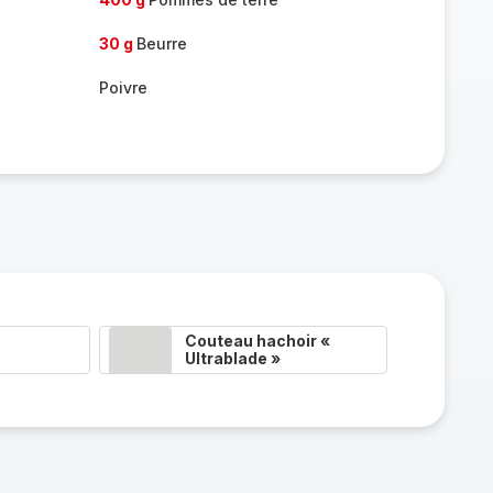
30 g
Beurre
Poivre
Couteau hachoir «
Ultrablade »