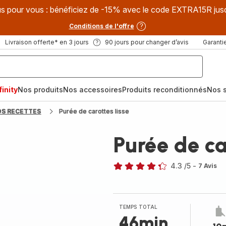
s pour vous : bénéficiez de -15% avec le code EXTRA15R jus
Conditions de l'offre
Livraison offerte* en 3 jours
90 jours pour changer d’avis
Garantie
inity
Nos produits
Nos accessoires
Produits reconditionnés
Nos s
OS RECETTES
Purée de carottes lisse
Purée de ca
4.3
/5
-
7 Avis
ratings.4.3
TEMPS TOTAL
46min