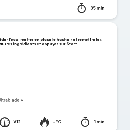
35 min
ider l'eau, mettre en place le hachoir et remettre les
 autres ingrédients et appuyer sur Start
ltrablade »
V12
- °C
1 min