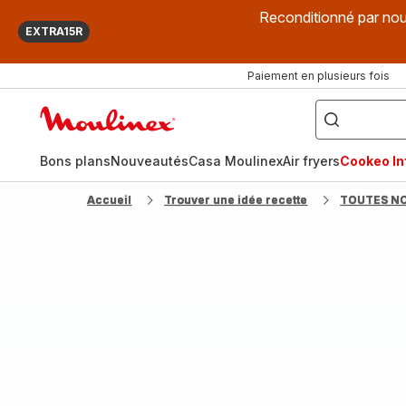
Reconditionné par nou
EXTRA15R
Paiement en plusieurs fois
["Que
recherchez-
Accueil
vous
?",
Moulinex
"Cookeo",
"Air
fryer",
Bons plans
Nouveautés
Casa Moulinex
Air fryers
Cookeo Inf
"Companion"]
Accueil
Trouver une idée recette
TOUTES N