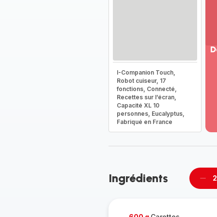
D
Vo
I-Companion Touch,
pl
Robot cuiseur, 17
-
fonctions, Connecté,
Dé
Recettes sur l’écran,
Capacité XL 10
la
personnes, Eucalyptus,
g
Fabriqué en France
co
-
Ingrédients
2
Supp
per
600 g
Carottes