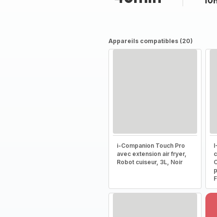
10
Appareils compatibles (20)
i-Companion Touch Pro
I
avec extension air fryer,
c
Robot cuiseur, 3L, Noir
C
p
F