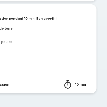
ession pendant 10 min. Bon appétit !
e terre
e poulet
ssion
10 min