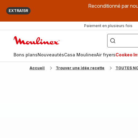
Reconditionné par nou
EXTRA15R
Paiement en plusieurs fois
["Que
recherchez-
Accueil
vous
?",
Moulinex
"Cookeo",
"Air
fryer",
Bons plans
Nouveautés
Casa Moulinex
Air fryers
Cookeo Inf
"Companion"]
Accueil
Trouver une idée recette
TOUTES N