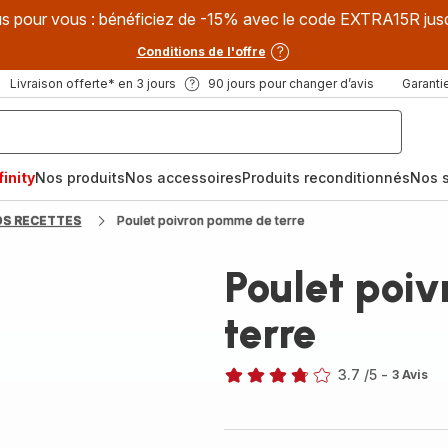
s pour vous : bénéficiez de -15% avec le code EXTRA15R jus
Conditions de l'offre
Livraison offerte* en 3 jours
90 jours pour changer d’avis
Garantie
inity
Nos produits
Nos accessoires
Produits reconditionnés
Nos s
OS RECETTES
Poulet poivron pomme de terre
Poulet poi
terre
3.7
/5
-
3 Avis
ratings.3.7