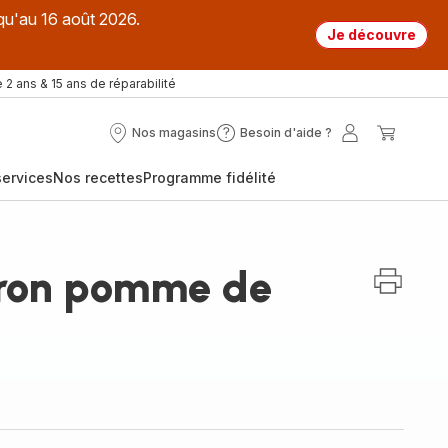
qu'au 16 août 2026.
Je découvre
 2 ans & 15 ans de réparabilité
Nos magasins
Besoin d'aide ?
Nos
Besoin
Mon
Mon
magasins
d'aide
compte
panier
ervices
Nos recettes
Programme fidélité
?
vron pomme de