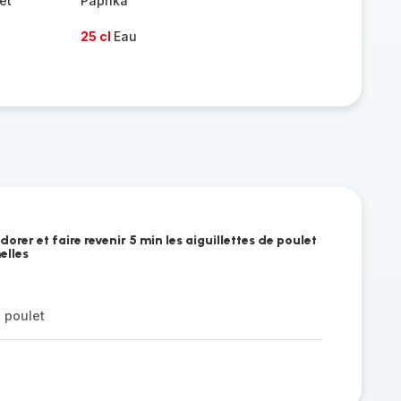
et
Paprika
25 cl
Eau
orer et faire revenir 5 min les aiguillettes de poulet
elles
e poulet