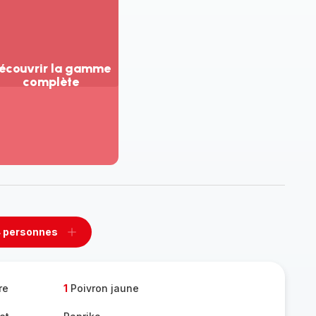
écouvrir la gamme
complète
ir
us...
couvrir
amme
mplète
 personnes
rimer
Ajouter
sonnes
personnes
re
1
Poivron jaune