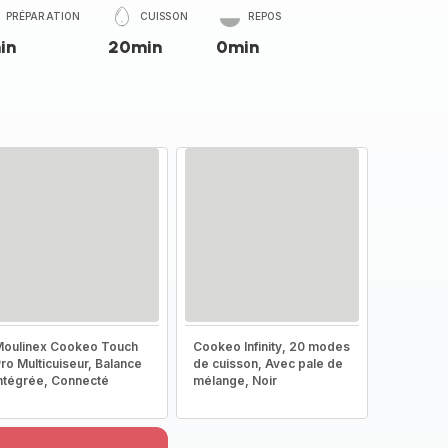
PRÉPARATION
CUISSON
REPOS
in
20min
0min
oulinex Cookeo Touch
Cookeo Infinity, 20 modes
ro Multicuiseur, Balance
de cuisson, Avec pale de
ntégrée, Connecté
mélange, Noir