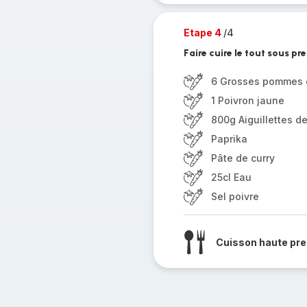
Etape 4
/4
Faire cuire le tout sous pr
6 Grosses pommes d
1 Poivron jaune
800g Aiguillettes d
Paprika
Pâte de curry
25cl Eau
Sel poivre
Cuisson haute pre