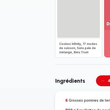
D
Vo
pl
-
Cookeo Infinity, 17 modes
Dé
de cuisson, Sans pale de
mélange, Bleu Trust
la
g
co
-
Ingrédients
4
Supp
per
6
Grosses pommes de ter