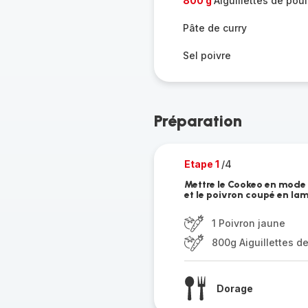
800 g
Aiguillettes de poul
Pâte de curry
Sel poivre
Préparation
Etape 1
/4
Mettre le Cookeo en mode d
et le poivron coupé en lam
1 Poivron jaune
800g Aiguillettes d
Dorage