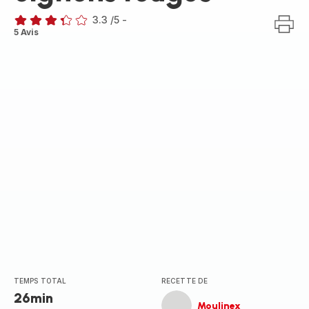
3.3
/5
-
ratings.3.3
5 Avis
TEMPS TOTAL
RECETTE DE
26min
Moulinex