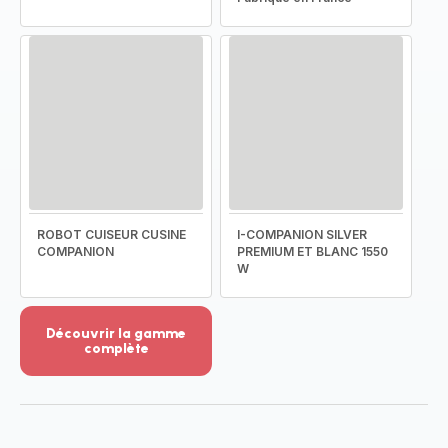
ROBOT CUISEUR CUSINE
I-COMPANION SILVER
COMPANION
PREMIUM ET BLANC 1550
W
Découvrir la gamme
complète
Voir
plus...
-
Découvrir
la