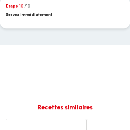
Etape 10
/10
Servez immédiatement
Recettes similaires
Papillotes
Espadon
de
et