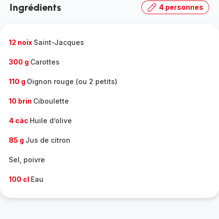
Ingrédients
4 personnes
gamme
complète
-
12 noix
Saint-Jacques
300 g
Carottes
110 g
Oignon rouge (ou 2 petits)
10 brin
Ciboulette
4 càc
Huile d’olive
85 g
Jus de citron
Sel, poivre
100 cl
Eau