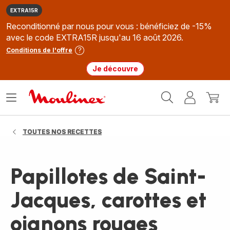
EXTRA15R
Reconditionné par nous pour vous : bénéficiez de -15%
avec le code EXTRA15R jusqu'au 16 août 2026.
Conditions de l'offre
Je découvre
Accueil
Ouvrir
Mon
Mon
Moulinex
le
compte
panie
menu
TOUTES NOS RECETTES
Papillotes de Saint-
Jacques, carottes et
oignons rouges