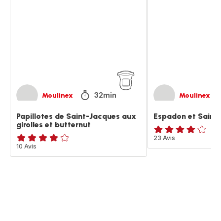
Saint-
Saint-
Jacques
Jacques
aux
girolles
et
butternut
32min
Moulinex
Moulinex
Papillotes de Saint-Jacques aux
Espadon et Saint
girolles et butternut
ratings.4.1
23 Avis
ratings.3.8
10 Avis