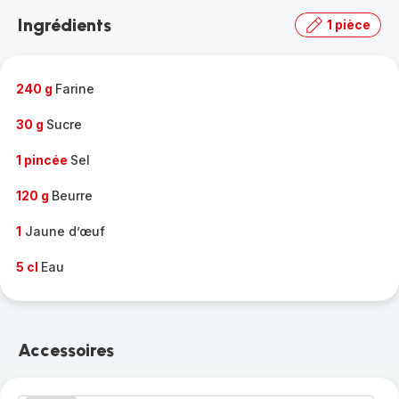
la
Ingrédients
1 pièce
gamme
complète
-
240 g
Farine
30 g
Sucre
1 pincée
Sel
120 g
Beurre
1
Jaune d’œuf
5 cl
Eau
Accessoires