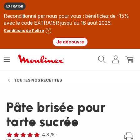
EXTRA15R
Reconditionné par nous pour vous : bénéficiez de -15%
avec le code EXTRA15R jusqu'au 16 août 2026.
Conditions de l'offre
Je découvre
Accueil
Ouvrir
Mon
Mon
Moulinex
le
compte
panie
menu
TOUTES NOS RECETTES
Pâte brisée pour
tarte sucrée
4.8
/5
-