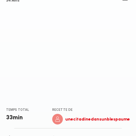
ratings.4.8
34 Avis
TEMPS TOTAL
RECETTE DE
33min
unecitadinedansunblespaume