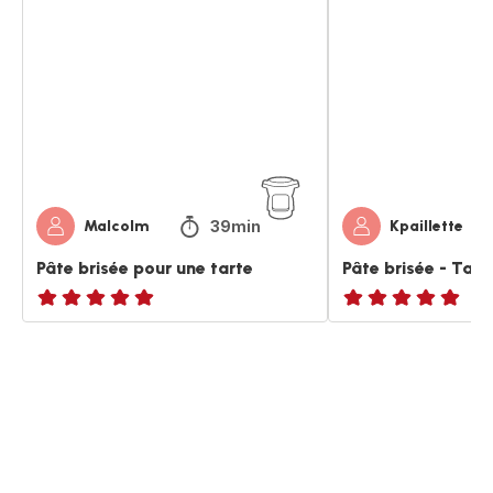
brisée
brisée
pour
-
une
Tarte
tarte
39min
Malcolm
Kpaillette
Pâte brisée pour une tarte
Pâte brisée - Tart
ratings.NaN
ratings.NaN