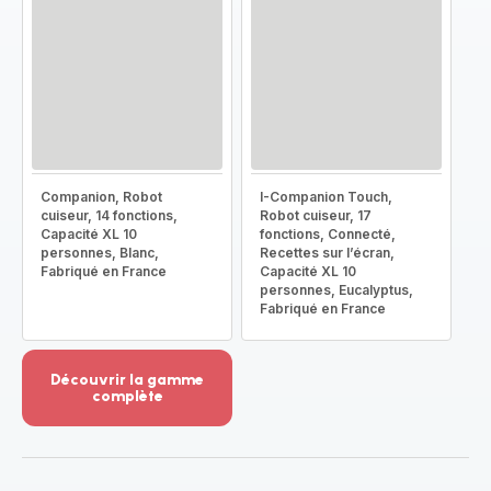
Companion, Robot
I-Companion Touch,
cuiseur, 14 fonctions,
Robot cuiseur, 17
Capacité XL 10
fonctions, Connecté,
personnes, Blanc,
Recettes sur l’écran,
Fabriqué en France
Capacité XL 10
personnes, Eucalyptus,
Fabriqué en France
Découvrir la gamme
complète
Voir
plus...
-
Découvrir