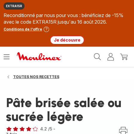
EXTRA15R
Reconditionné par nous pour vous : bénéficiez de -15%
avec le code EXTRA15R jusqu'au 16 août 2026.
Conditions de l'offre
Je découvre
Accueil
Ouvrir
Mon
Mon
Moulinex
le
compte
panie
menu
TOUTES NOS RECETTES
Pâte brisée salée ou
sucrée légère
4.2
/5
-