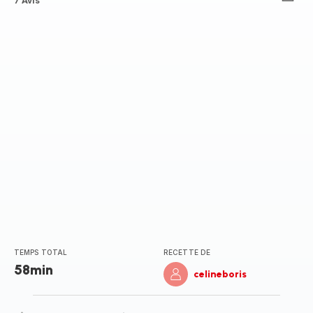
ratings.4.2
7 Avis
TEMPS TOTAL
RECETTE DE
58min
celineboris