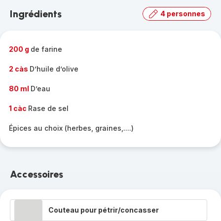
la
Ingrédients
4 personnes
gamme
complète
-
200 g
de farine
2 càs
D’huile d’olive
80 ml
D’eau
1 càc
Rase de sel
Épices au choix (herbes, graines,....)
Accessoires
Couteau pour pétrir/concasser