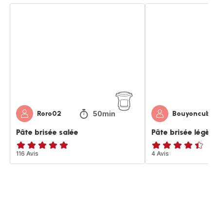
Pâte
Pâte
brisée
brisée
salée
légère
50min
Roro02
Bouyoncube
Pâte brisée salée
Pâte brisée légère
ratings.4.9
116 Avis
ratings.4.4
4 Avis