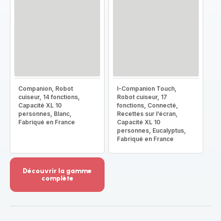
Companion, Robot
I-Companion Touch,
cuiseur, 14 fonctions,
Robot cuiseur, 17
Capacité XL 10
fonctions, Connecté,
personnes, Blanc,
Recettes sur l’écran,
Fabriqué en France
Capacité XL 10
personnes, Eucalyptus,
Fabriqué en France
Découvrir la gamme
complète
Voir
plus...
-
Découvrir