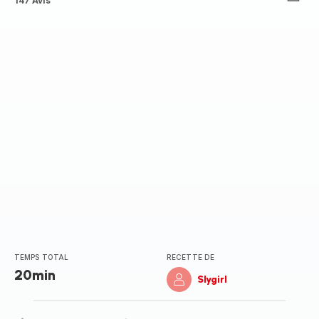
ratings.4.9
147 Avis
TEMPS TOTAL
RECETTE DE
20min
Slygirl