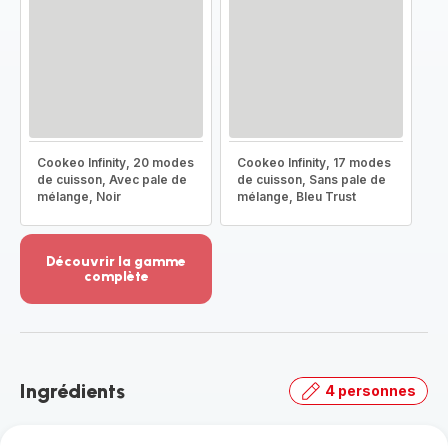
Cookeo Infinity, 20 modes
Cookeo Infinity, 17 modes
de cuisson, Avec pale de
de cuisson, Sans pale de
mélange, Noir
mélange, Bleu Trust
Découvrir la gamme
complète
Voir
plus...
-
Découvrir
la
Ingrédients
4 personnes
gamme
complète
-