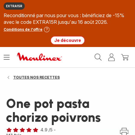
EXTRA15R
Reconditionné par nous pour vous : bénéficiez de -15%
avec le code EXTRA15R jusqu'au 16 août 2026.
Conditions de l'offre
Je découvre
Accueil
Ouvrir
Mon
Mon
Moulinex
le
compte
panie
menu
TOUTES NOS RECETTES
One pot pasta
chorizo poivrons
4.9
/5
-