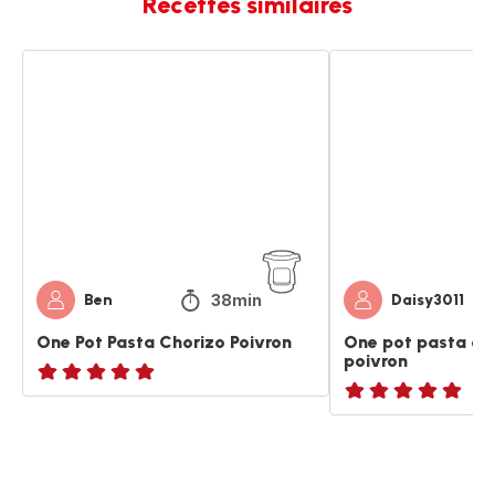
Recettes similaires
One
One
Pot
pot
Pasta
pasta
Chorizo
chorizo
Poivron
et
poivron
38min
Ben
Daisy3011
One Pot Pasta Chorizo Poivron
One pot pasta cho
poivron
ratings.NaN
Avis
5
étoiles
(moyenne)