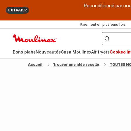
Reconditionné par nou
EXTRA15R
Paiement en plusieurs fois
["Que
recherchez-
Accueil
vous
?",
Moulinex
"Cookeo",
"Air
fryer",
Bons plans
Nouveautés
Casa Moulinex
Air fryers
Cookeo Inf
"Companion"]
Accueil
Trouver une idée recette
TOUTES N