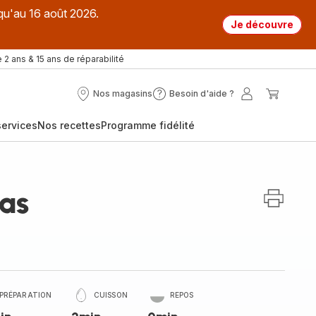
qu'au 16 août 2026.
Je découvre
 2 ans & 15 ans de réparabilité
Nos magasins
Besoin d'aide ?
Nos
Besoin
Mon
Mon
magasins
d'aide
compte
panier
ervices
Nos recettes
Programme fidélité
?
as
PRÉPARATION
CUISSON
REPOS