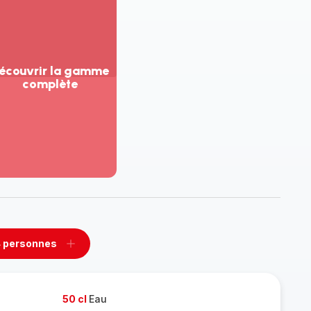
écouvrir la gamme
complète
ir
us...
couvrir
amme
mplète
 personnes
rimer
Ajouter
sonnes
personnes
50 cl
Eau