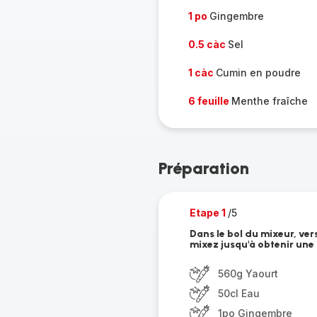
1 po
Gingembre
0.5 càc
Sel
1 càc
Cumin en poudre
6 feuille
Menthe fraîche
Préparation
Etape 1
/5
Dans le bol du mixeur, ver
mixez jusqu'à obtenir une t
560g Yaourt
50cl Eau
1po Gingembre