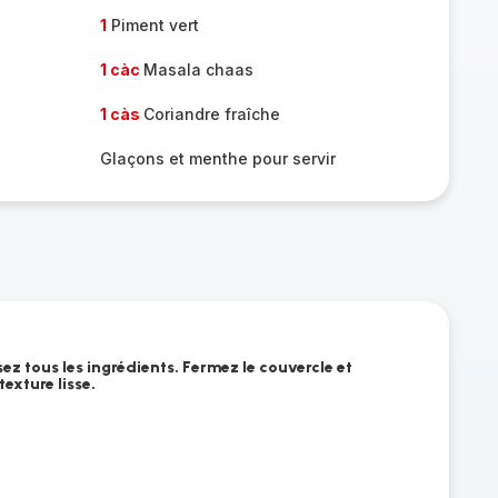
1
Piment vert
1 càc
Masala chaas
1 càs
Coriandre fraîche
Glaçons et menthe pour servir
sez tous les ingrédients. Fermez le couvercle et
exture lisse.