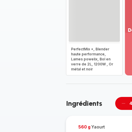
D
Vo
pl
PerfectMix +, Blender
-
haute performance,
Dé
Lames powelix, Bol en
verre de 2L, 1200W , Or
la
métal et noir
g
co
-
Ingrédients
4
Supp
per
560 g
Yaourt