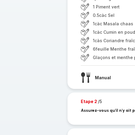
1 Piment vert
0.5càc Sel
1càc Masala chaas
1càc Cumin en poud
1càs Coriandre fraî
6feuille Menthe fra
Glaçons et menthe p
Manual
Etape 2
/5
Assurez-vous qu'il n'y ait