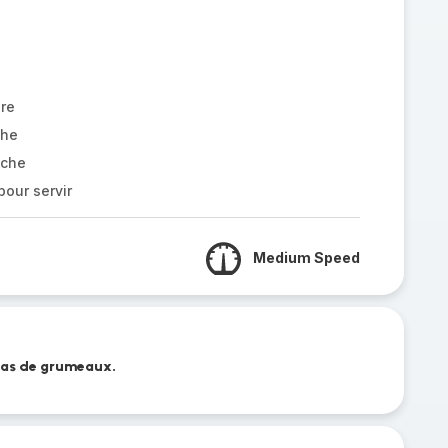
re
che
îche
our servir
Medium Speed
 pas de grumeaux.