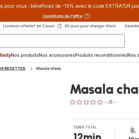
s pour vous : bénéficiez de -15% avec le code EXTRA15R jus
Conditions de l'offre
Livraison offerte* en 3 jours
90 jours pour changer d’avis
Garantie
inity
Nos produits
Nos accessoires
Produits reconditionnés
Nos s
OS RECETTES
Masala chaas
Masala cha
-
/5
-
ratings.0
TEMPS TOTAL
12min