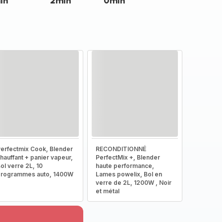
in
2min
0min
erfectmix Cook, Blender
RECONDITIONNÉ
hauffant + panier vapeur,
PerfectMix +, Blender
ol verre 2L, 10
haute performance,
programmes auto, 1400W
Lames powelix, Bol en
verre de 2L, 1200W , Noir
et métal