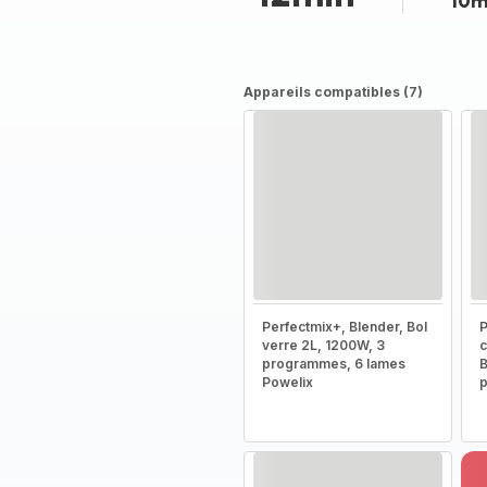
10m
Appareils compatibles (7)
Perfectmix+, Blender, Bol
P
verre 2L, 1200W, 3
c
programmes, 6 lames
B
Powelix